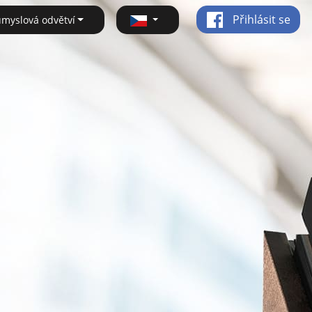
Přihlásit se
ůmyslová odvětví