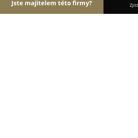
Jste majitelem této firmy?
Zjis
Orlové Gastronomie
Restaurace, Bistra, Pizzerie 
Gambrinus Street Jihlava
8.4
(4483)
Jihlava, Jihlava
Zobrazit telefonní číslo