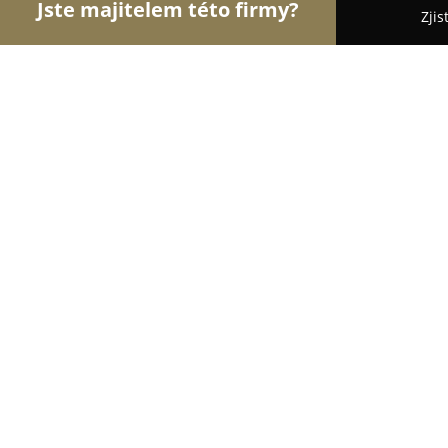
Jste majitelem této firmy?
Zjis
Orlové Gastronomie
Restaurace, Bistra, Pizzerie
Géčko
9.3
(32)
Jeneč, Brigádnická 170
Zobrazit telefonní číslo