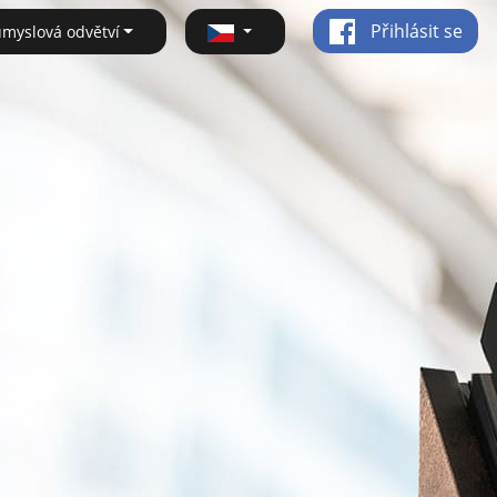
Přihlásit se
ůmyslová odvětví