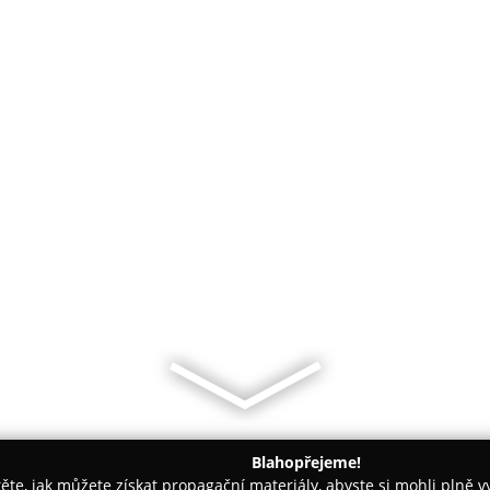
Blahopřejeme!
těte, jak můžete získat propagační materiály, abyste si mohli plně 