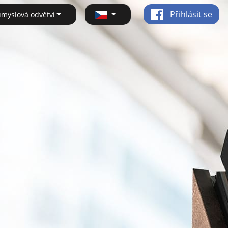
Přihlásit se
ůmyslová odvětví