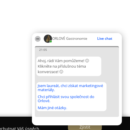
ORLOVÉ Gastronomie
Live chat
21:05
Ahoj, rádi Vám pomůžeme! 🙂
Klikněte na příslušnou téma
konverzace! 🙂
Jsem laureát, chci získat marketingové
materiály.
Chci přihlásit svou společnost do
Orlové.
Mám jiné otázky.
Zjistit
vychutnat Váš úspěch.