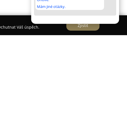
Mám jiné otázky.
Zjistit
vychutnat Váš úspěch.
í v Troubelicích a patří mezi uznávaná
onu. Zaměřuje se především na českou kuchyni a
rostředí. Součástí nabídky je pestré menu, kde
í speciality, například každoroční zvěřinové
 nebo pečená masa. Podniku je vlastní důraz na
cný přístup personálu, což kladně hodnotí samotní