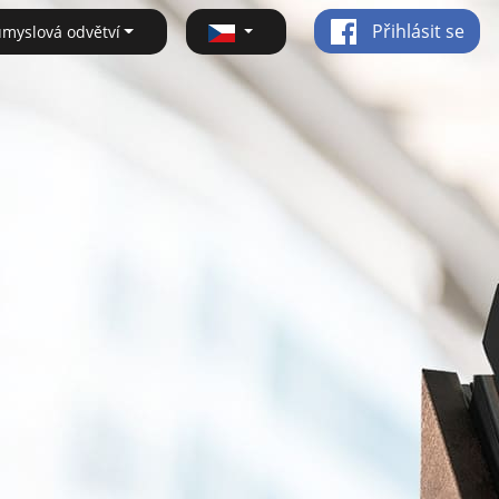
Přihlásit se
ůmyslová odvětví