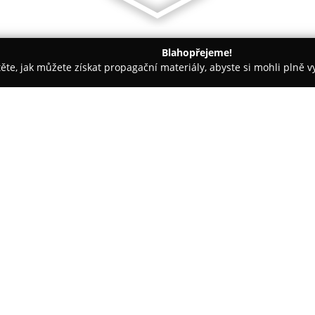
Blahopřejeme!
těte, jak můžete získat propagační materiály, abyste si mohli plně 
e - Olomouc
Restaurace Hanačka
O společnosti:
Restaurace Hanačka
se nacház
gastronomická zařízení v regi
nabízí návštěvníkům příjemné p
klíčové místo zaujímají tradičn
Zobrazit více >>
slavnosti, svatomartinská husa
poctivou přípravu jídel i vstří
hosté.