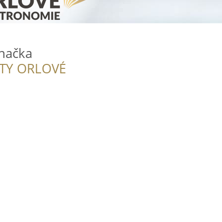
načka
ITY ORLOVÉ