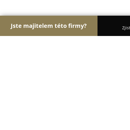
Jste majitelem této firmy?
Zjis
Orlové Gastronomie
Restaurace, Bistra, Pizzeri
Restaurace Hanačka
8.7
(199)
Troubelice, Troubelice 24