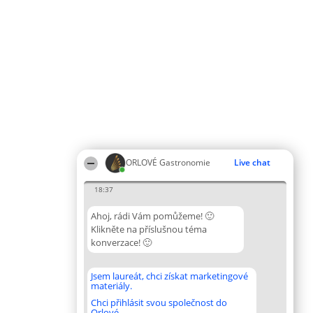
ORLOVÉ Gastronomie
Live chat
18:37
Ahoj, rádi Vám pomůžeme! 🙂
Klikněte na příslušnou téma
konverzace! 🙂
Jsem laureát, chci získat marketingové
materiály.
Chci přihlásit svou společnost do
Orlové.