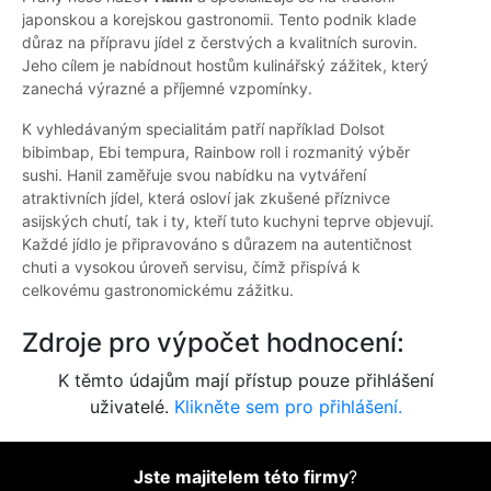
japonskou a korejskou gastronomii. Tento podnik klade
důraz na přípravu jídel z čerstvých a kvalitních surovin.
Jeho cílem je nabídnout hostům kulinářský zážitek, který
zanechá výrazné a příjemné vzpomínky.
K vyhledávaným specialitám patří například Dolsot
bibimbap, Ebi tempura, Rainbow roll i rozmanitý výběr
sushi. Hanil zaměřuje svou nabídku na vytváření
atraktivních jídel, která osloví jak zkušené příznivce
asijských chutí, tak i ty, kteří tuto kuchyni teprve objevují.
Každé jídlo je připravováno s důrazem na autentičnost
chuti a vysokou úroveň servisu, čímž přispívá k
celkovému gastronomickému zážitku.
Zdroje pro výpočet hodnocení:
K těmto údajům mají přístup pouze přihlášení
uživatelé.
Klikněte sem pro přihlášení.
Jste majitelem této firmy
?