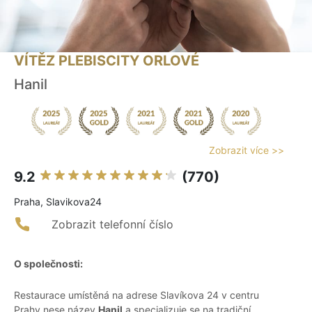
VÍTĚZ PLEBISCITY ORLOVÉ
Hanil
Zobrazit více >>
9.2
(770)
Praha, Slavikova24
Zobrazit telefonní číslo
O společnosti:
Restaurace umístěná na adrese Slavíkova 24 v centru
Prahy nese název
Hanil
a specializuje se na tradiční