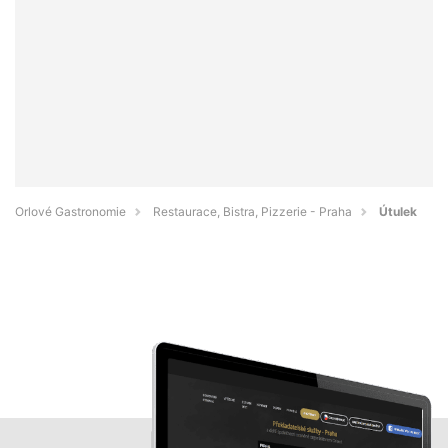
Orlové Gastronomie
Restaurace, Bistra, Pizzerie - Praha
Útulek