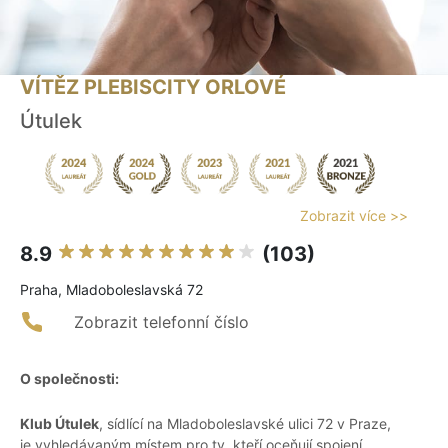
VÍTĚZ PLEBISCITY ORLOVÉ
Útulek
Zobrazit více >>
8.9
(103)
Praha, Mladoboleslavská 72
Zobrazit telefonní číslo
O společnosti:
Klub Útulek
, sídlící na Mladoboleslavské ulici 72 v Praze,
je vyhledávaným místem pro ty, kteří oceňují spojení