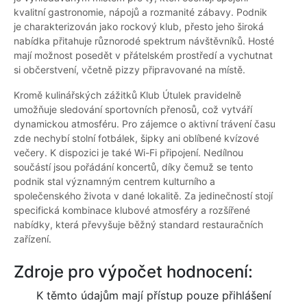
kvalitní gastronomie, nápojů a rozmanité zábavy. Podnik
je charakterizován jako rockový klub, přesto jeho široká
nabídka přitahuje různorodé spektrum návštěvníků. Hosté
mají možnost posedět v přátelském prostředí a vychutnat
si občerstvení, včetně pizzy připravované na místě.
Kromě kulinářských zážitků Klub Útulek pravidelně
umožňuje sledování sportovních přenosů, což vytváří
dynamickou atmosféru. Pro zájemce o aktivní trávení času
zde nechybí stolní fotbálek, šipky ani oblíbené kvízové
večery. K dispozici je také Wi-Fi připojení. Nedílnou
součástí jsou pořádání koncertů, díky čemuž se tento
podnik stal významným centrem kulturního a
společenského života v dané lokalitě. Za jedinečností stojí
specifická kombinace klubové atmosféry a rozšířené
nabídky, která převyšuje běžný standard restauračních
zařízení.
Zdroje pro výpočet hodnocení:
K těmto údajům mají přístup pouze přihlášení