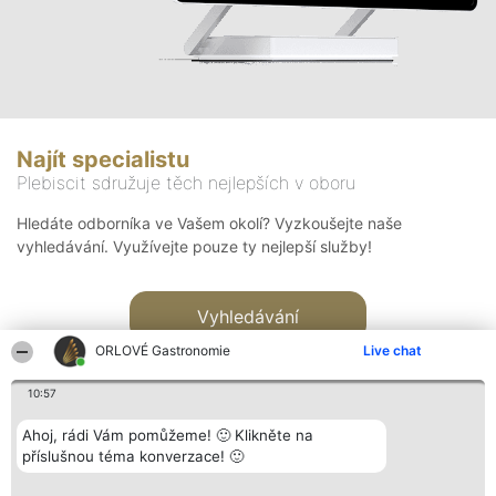
Najít specialistu
Plebiscit sdružuje těch nejlepších v oboru
Hledáte odborníka ve Vašem okolí? Vyzkoušejte naše
vyhledávání. Využívejte pouze ty nejlepší služby!
Vyhledávání
ORLOVÉ Gastronomie
Live chat
10:57
Ahoj, rádi Vám pomůžeme! 🙂 Klikněte na
příslušnou téma konverzace! 🙂
Organizátor hlasování
Plebiscyt
Kontakt
Bright Side Solutions sp. z o.
Vítězové
Kontakt