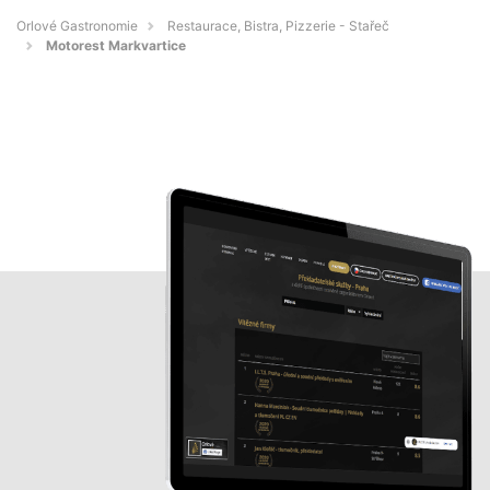
Orlové Gastronomie
Restaurace, Bistra, Pizzerie - Stařeč
Motorest Markvartice