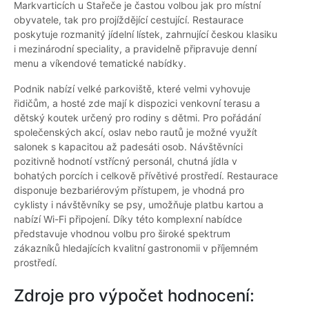
Markvarticích u Stařeče je častou volbou jak pro místní
obyvatele, tak pro projíždějící cestující. Restaurace
poskytuje rozmanitý jídelní lístek, zahrnující českou klasiku
i mezinárodní speciality, a pravidelně připravuje denní
menu a víkendové tematické nabídky.
Podnik nabízí velké parkoviště, které velmi vyhovuje
řidičům, a hosté zde mají k dispozici venkovní terasu a
dětský koutek určený pro rodiny s dětmi. Pro pořádání
společenských akcí, oslav nebo rautů je možné využít
salonek s kapacitou až padesáti osob. Návštěvníci
pozitivně hodnotí vstřícný personál, chutná jídla v
bohatých porcích i celkově přívětivé prostředí. Restaurace
disponuje bezbariérovým přístupem, je vhodná pro
cyklisty i návštěvníky se psy, umožňuje platbu kartou a
nabízí Wi-Fi připojení. Díky této komplexní nabídce
představuje vhodnou volbu pro široké spektrum
zákazníků hledajících kvalitní gastronomii v příjemném
prostředí.
Zdroje pro výpočet hodnocení: