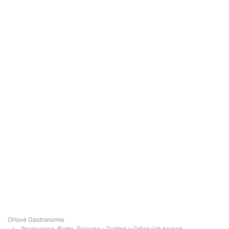
Orlové Gastronomie
Restaurace, Bistra, Pizzerie - Deštné v Orlických horách