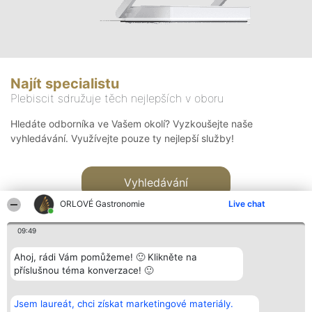
Najít specialistu
Plebiscit sdružuje těch nejlepších v oboru
Hledáte odborníka ve Vašem okolí? Vyzkoušejte naše
vyhledávání. Využívejte pouze ty nejlepší služby!
Vyhledávání
ORLOVÉ Gastronomie
Live chat
09:49
Ahoj, rádi Vám pomůžeme! 🙂 Klikněte na
příslušnou téma konverzace! 🙂
Organizátor hlasování
Plebiscyt
Kontakt
Bright Side Solutions sp. z o.
Vítězové
Kontakt
Jsem laureát, chci získat marketingové materiály.
o. sp. k.
Seznam všech