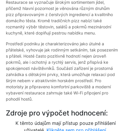
Restaurace se vyznačuje širokým sortimentem jídel,
přičemž hlavní pozornost je věnována různým druhům
pizz připravovaným z čerstvých ingrediencí a kvalitního
domácího těsta. Kromě tradičních pizz nabízí také
rozmanitý výběr těstovin, salátů a pokrmů mezinárodní
kuchyně, které doplňují pestrou nabídku menu.
Prostředí podniku je charakterizováno jako útulné a
přátelské, vyhovuje jak rodinným setkáním, tak posezením
s přáteli. Hosté často pozitivně hodnotí nejen úroveň
pokrmů, ale i ochotný a rychlý servis, jenž přispívá ke
spokojenosti návštěvníků. Součástí zařízení je prostorná
zahrádka s dětskými prvky, která umožňuje relaxaci pod
širým nebem v atraktivním horském prostředí. Pro
motoristy je připraveno komfortní parkoviště a moderní
vybavení restaurace zahrnuje také Wi-Fi připojení pro
pohodlí hostů.
Zdroje pro výpočet hodnocení:
K těmto údajům mají přístup pouze přihlášení
uživatelé.
Klikněte sem pro přihlášení.