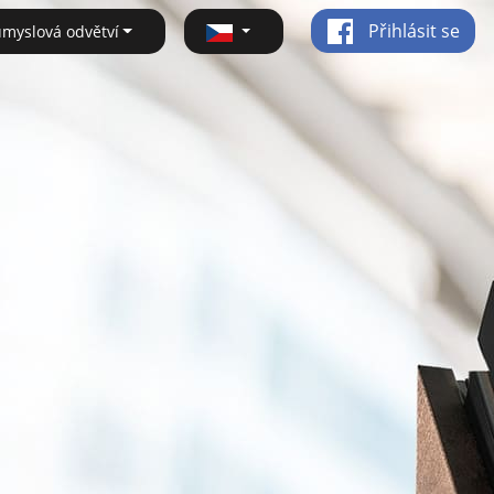
Přihlásit se
ůmyslová odvětví