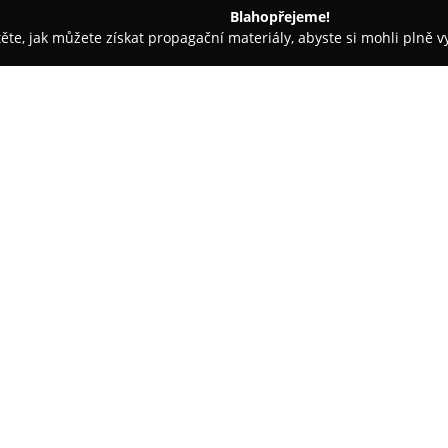
Blahopřejeme!
těte, jak můžete získat propagační materiály, abyste si mohli plně 
 - Valašská Bystřice
Hostinec u Machýčků-Valašská Bystřice
řice
O společnosti:
Tradiční
Hostinec U Machýčků
a je známý tím, že svým hostů
zážitky. Toto pohostinské zaříz
a valašskou kuchyni s důrazem 
Zobrazit více >>
pokrmů. Každodenní nabídka po
vydatných a chutných jídel.
Hostinec mimo jiné nabízí širo
recepty a pečlivým přístupem. 
vhodné prostředí k posezení s r
Podnik si zakládá na udržování