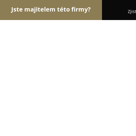
Jste majitelem této firmy?
Zjis
Orlové Gastronomie
Restaurace, Bistra, Pizzerie
Hostinec u Machýčků-Valašská Byst
8.5
(228)
Valašská Bystřice, Valašská Bystřice 303
Zobrazit telefonní číslo