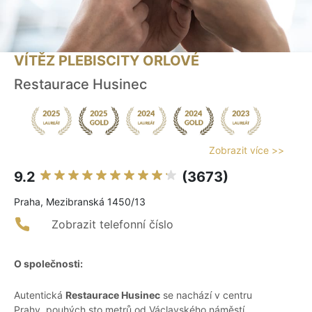
VÍTĚZ PLEBISCITY ORLOVÉ
Restaurace Husinec
Zobrazit více >>
9.2
(3673)
Praha, Mezibranská 1450/13
Zobrazit telefonní číslo
O společnosti:
Autentická
Restaurace Husinec
se nachází v centru
Prahy, pouhých sto metrů od Václavského náměstí.