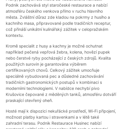
Podnik zachovává styl staročeské restaurace a nabízí
atmosféru českého venkova přímo v ruchu hlavního
města. Zvláštní důraz zde kladou na pokrmy z husího a
kachního masa, připravované podle tradičních receptur,
což přináší unikátní kulinářský zážitek v celopražském
kontextu.
Kromě specialit z husy a kachny je možné ochutnat
například pečená vepřová žebra, kolena, hovězí pupek
nebo čerstvé ryby pocházející z českých zdrojů. Kvalita
použitých surovin je garantována výběrem
certifikovaných chovů. Celkový zážitek umocňuje
speciálně vybudovaná pec a důsledné zachovávání
tradičních gastronomických postupů v kombinaci s
moderními technologiemi. V nabídce nechybí pivo
Krušovice čepované z měděných tanků, atmosféru dotváří
praskající otevřený oheň.
Hosté mají k dispozici nekuřácké prostředí, Wi-Fi připojení,
možnost platby kartou i stravenkami a v létě také
zahradní terasu. Podnik Restaurace Husinec nabízí