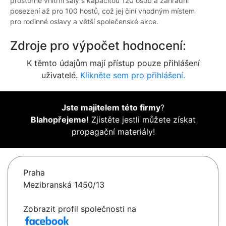
prostorné vnitřní sály s kapacitou 120 osob a zahradní
posezení až pro 100 hostů, což jej činí vhodným místem
pro rodinné oslavy a větší společenské akce.
Zdroje pro výpočet hodnocení:
K těmto údajům mají přístup pouze přihlášení
uživatelé.
Klikněte sem pro přihlášení.
Jste majitelem této firmy
?
Blahopřejeme!
Zjistěte jestli můžete získat
propagační materiály!
Praha
Mezibranská 1450/13
Zobrazit profil společnosti na