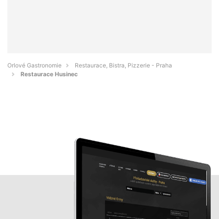
Orlové Gastronomie
Restaurace, Bistra, Pizzerie - Praha
Restaurace Husinec