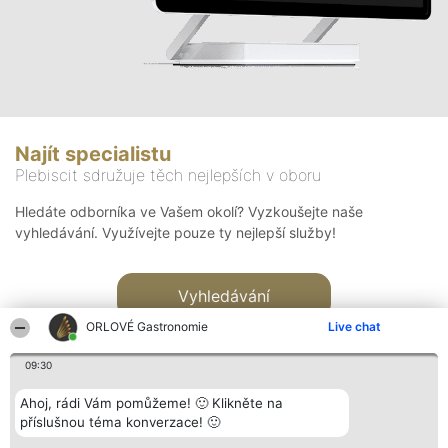
Najít specialistu
Plebiscit sdružuje těch nejlepších v oboru
Hledáte odborníka ve Vašem okolí? Vyzkoušejte naše
vyhledávání. Využívejte pouze ty nejlepší služby!
Vyhledávání
ORLOVÉ Gastronomie
Live chat
09:30
Ahoj, rádi Vám pomůžeme! 🙂 Klikněte na
příslušnou téma konverzace! 🙂
Organizátor hlasování
Plebiscyt
Kontakt