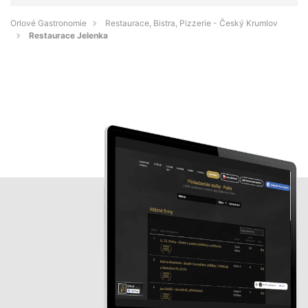
Orlové Gastronomie
Restaurace, Bistra, Pizzerie - Český Krumlov
Restaurace Jelenka