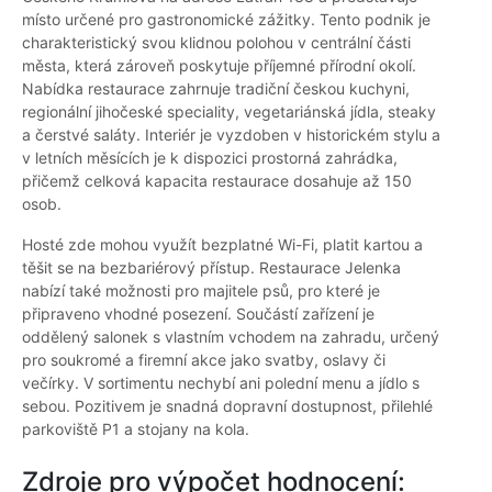
místo určené pro gastronomické zážitky. Tento podnik je
charakteristický svou klidnou polohou v centrální části
města, která zároveň poskytuje příjemné přírodní okolí.
Nabídka restaurace zahrnuje tradiční českou kuchyni,
regionální jihočeské speciality, vegetariánská jídla, steaky
a čerstvé saláty. Interiér je vyzdoben v historickém stylu a
v letních měsících je k dispozici prostorná zahrádka,
přičemž celková kapacita restaurace dosahuje až 150
osob.
Hosté zde mohou využít bezplatné Wi-Fi, platit kartou a
těšit se na bezbariérový přístup. Restaurace Jelenka
nabízí také možnosti pro majitele psů, pro které je
připraveno vhodné posezení. Součástí zařízení je
oddělený salonek s vlastním vchodem na zahradu, určený
pro soukromé a firemní akce jako svatby, oslavy či
večírky. V sortimentu nechybí ani polední menu a jídlo s
sebou. Pozitivem je snadná dopravní dostupnost, přilehlé
parkoviště P1 a stojany na kola.
Zdroje pro výpočet hodnocení: