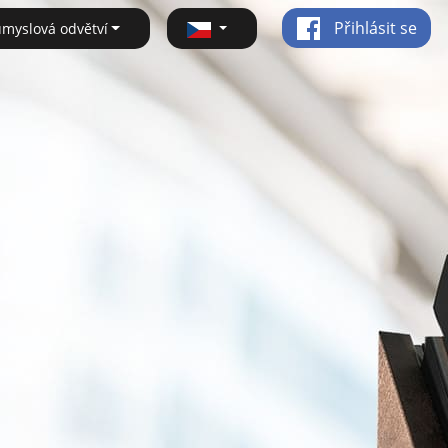
Přihlásit se
ůmyslová odvětví