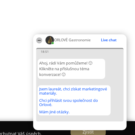
ORLOVÉ Gastronomie
Live chat
18:51
Ahoj, rádi Vám pomůžeme! 🙂
Klikněte na příslušnou téma
konverzace! 🙂
Jsem laureát, chci získat marketingové
materiály.
Chci přihlásit svou společnost do
Orlové.
Mám jiné otázky.
Zjistit
vychutnat Váš úspěch.