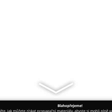
Blahopřejeme!
těte, jak můžete získat propagační materiály, abyste si mohli plně 