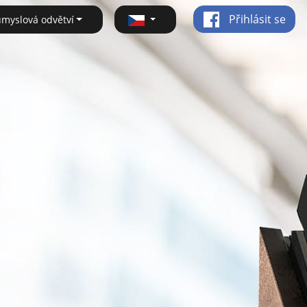
Přihlásit se
ůmyslová odvětví