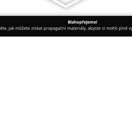
Blahopřejeme!
těte, jak můžete získat propagační materiály, abyste si mohli plně 
e - Bechyně
Zábavní centrum Kameňák
O společnosti:
Zábavní centrum Kameňák
se 
blízkosti lázeňského města. Tot
zábavy v přívětivém prostředí, 
Menu je pečlivě sestaveno s dů
Zobrazit více >>
přičemž použité suroviny jsou 
úroveň všech pokrmů.
Součástí nabídky je také české 