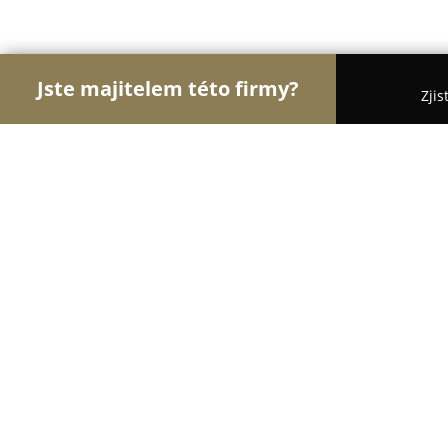
Jste majitelem této firmy?
Zjis
Orlové Gastronomie
Restaurace, Bistra, Pizzeri
Zábavní centrum Kameňák
8.8
(1035)
Bechyně, Bežerovice 55