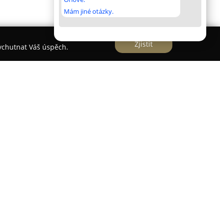
Mám jiné otázky.
Zjistit
vychutnat Váš úspěch.
nachází v klidné lokalitě Sudoměřic u Bechyně, v
o zařízení spojuje nabídku kvalitní gastronomie a
které je vhodné pro rodiny, páry i skupiny přátel.
razem na maso, ryby, těstoviny a čerstvé saláty,
vždy čerstvé a ověřené, což zaručuje vysokou
pivo servírované s odbornou péčí a výběr vín,