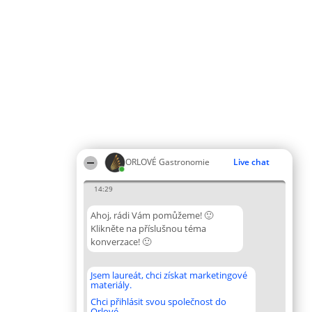
ORLOVÉ Gastronomie
Live chat
14:29
Ahoj, rádi Vám pomůžeme! 🙂
Klikněte na příslušnou téma
konverzace! 🙂
Jsem laureát, chci získat marketingové
materiály.
Chci přihlásit svou společnost do
Orlové.