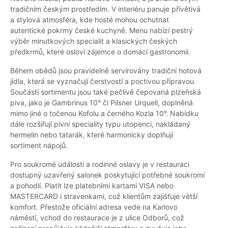
tradičním českým prostředím. V interiéru panuje přívětivá
a stylová atmosféra, kde hosté mohou ochutnat
autentické pokrmy české kuchyně. Menu nabízí pestrý
výběr minutkových specialit a klasických českých
předkrmů, které osloví zájemce o domácí gastronomii.
Během obědů jsou pravidelně servírovány tradiční hotová
jídla, která se vyznačují čerstvostí a poctivou přípravou.
Součástí sortimentu jsou také pečlivě čepovaná plzeňská
piva, jako je Gambrinus 10° či Pilsner Urquell, doplněná
mimo jiné o točenou Kofolu a černého Kozla 10°. Nabídku
dále rozšiřují pivní speciality typu utopenci, nakládaný
hermelín nebo tatarák, které harmonicky doplňují
sortiment nápojů.
Pro soukromé události a rodinné oslavy je v restauraci
dostupný uzavřený salonek poskytující potřebné soukromí
a pohodlí. Platit lze platebními kartami VISA nebo
MASTERCARD i stravenkami, což klientům zajišťuje větší
komfort. Přestože oficiální adresa vede na Karlovo
náměstí, vchod do restaurace je z ulice Odborů, což