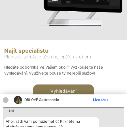
Najít specialistu
Plebiscit sdružuje těch nejlepších v oboru
Hledáte odborníka ve Vašem okolí? Vyzkoušejte naše
vyhledávání. Využívejte pouze ty nejlepší služby!
Vyhledávání
ORLOVÉ Gastronomie
Live chat
15:41
Ahoj, rádi Vám pomůžeme! 🙂 Klikněte na
příslušnou téma konverzace! 🙂