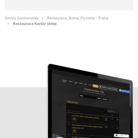
Orlové Gastronomie
Restaurace, Bistra, Pizzerie - Praha
Restaurace Karlův sklep