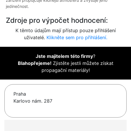
zařízení propůjčuje klidnější atmosféru a zvyšuje jeho
jedinečnost.
Zdroje pro výpočet hodnocení:
K těmto údajům mají přístup pouze přihlášení
uživatelé.
Klikněte sem pro přihlášení.
Jste majitelem této firmy
?
Blahopřejeme!
Zjistěte jestli můžete získat
propagační materiály!
Praha
Karlovo nám. 287