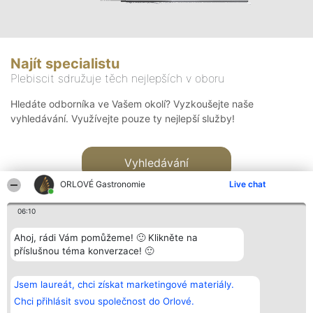
Najít specialistu
Plebiscit sdružuje těch nejlepších v oboru
Hledáte odborníka ve Vašem okolí? Vyzkoušejte naše
vyhledávání. Využívejte pouze ty nejlepší služby!
Vyhledávání
ORLOVÉ Gastronomie
Live chat
06:10
Ahoj, rádi Vám pomůžeme! 🙂 Klikněte na
příslušnou téma konverzace! 🙂
Organizátor hlasování
Plebiscyt
Kontakt
Bright Side Solutions sp. z o.
Vítězové
Kontakt
Jsem laureát, chci získat marketingové materiály.
o. sp. k.
Seznam všech
ul. Ruska 22
laureátů
Chci přihlásit svou společnost do Orlové.
Wrocław 50-079
Zásady