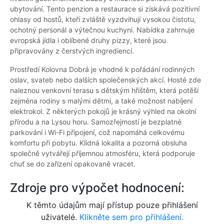
ubytování. Tento penzion a restaurace si získává pozitivní
ohlasy od hostů, kteří zvláště vyzdvihují vysokou čistotu,
ochotný personál a výtečnou kuchyni. Nabídka zahrnuje
evropská jídla i oblíbené druhy pizzy, které jsou
připravovány z čerstvých ingrediencí.
Prostředí Kolovna Dobrá je vhodné k pořádání rodinných
oslav, svateb nebo dalších společenských akcí. Hosté zde
naleznou venkovní terasu s dětským hřištěm, která potěší
zejména rodiny s malými dětmi, a také možnost nabíjení
elektrokol. Z některých pokojů je krásný výhled na okolní
přírodu a na Lysou horu. Samozřejmostí je bezplatné
parkování i Wi-Fi připojení, což napomáhá celkovému
komfortu při pobytu. Klidná lokalita a pozorná obsluha
společně vytvářejí příjemnou atmosféru, která podporuje
chuť se do zařízení opakovaně vracet.
Zdroje pro výpočet hodnocení:
K těmto údajům mají přístup pouze přihlášení
uživatelé.
Klikněte sem pro přihlášení.