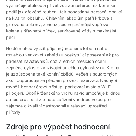
vyznačuje útulnou a přívětivou atmosférou, na které se
podílí jak dřevěné roubení, tak pohostinný personál dbající
na kvalitní obsluhu. K hlavním lákadlům patří krbové a
grilované pokrmy, z nichž jsou nejznámější vepřová
kolena a šťavnatý bůček, servírované vždy s maximální
péčí.
Hosté mohou využít příjemný interiér s krbem nebo
rozlehlou venkovní zahrádku poskytující posezení až pro
padesát návštěvníků, což v letních měsících ocení
zejména cyklisté využívající přilehlou cyklostezku. Krčma
je uzpůsobena také konání obědů, večeří a soukromých
akcí; doporučuje se předem provést rezervaci. Nechybí
rovněž bezbariérový přístup, parkovací místa a Wi-Fi
připojení. Okolí Prženského vrchu navíc umocňuje klidnou
atmosféru a činí z tohoto zařízení vhodnou volbu pro
zájemce o kvalitní gastronomii a relaxaci uprostřed
přírody.
Zdroje pro výpočet hodnocení: