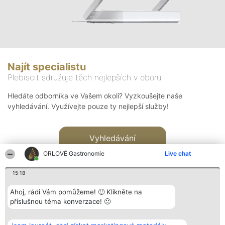
Najít specialistu
Plebiscit sdružuje těch nejlepších v oboru
Hledáte odborníka ve Vašem okolí? Vyzkoušejte naše
vyhledávání. Využívejte pouze ty nejlepší služby!
Vyhledávání
ORLOVÉ Gastronomie
Live chat
15:18
Ahoj, rádi Vám pomůžeme! 🙂 Klikněte na
příslušnou téma konverzace! 🙂
Organizátor hlasování
Plebiscyt
Kontakt
Bright Side Solutions sp. z o.
Vítězové
Kontakt