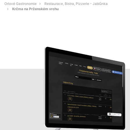
Orlové Gastronomie
Restaurace, Bistra, Pizzerie - Jablůnka
Krčma na Prženském vrchu