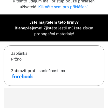
K těmto údajům mají přístup pouze přihlášení
uživatelé.
Klikněte sem pro přihlášení.
Jste majitelem této firmy
?
Blahopřejeme!
Zjistěte jestli můžete získat
propagační materiály!
Jablůnka
Pržno
Zobrazit profil společnosti na