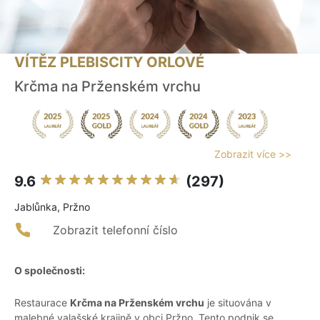
VÍTĚZ PLEBISCITY ORLOVÉ
Krčma na Prženském vrchu
Zobrazit více >>
9.6
(297)
Jablůnka, Pržno
Zobrazit telefonní číslo
O společnosti:
Restaurace
Krčma na Prženském vrchu
je situována v
malebné valašské krajině v obci Pržno. Tento podnik se