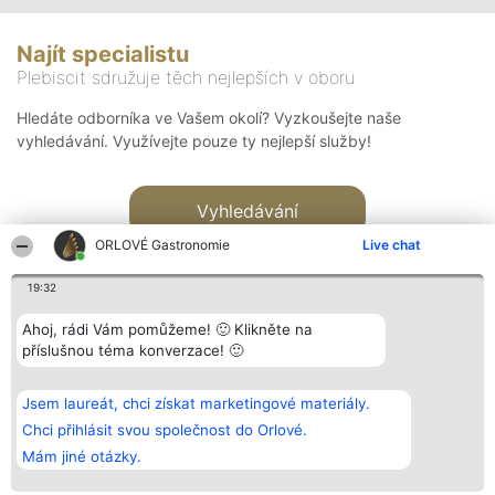
Najít specialistu
Plebiscit sdružuje těch nejlepších v oboru
Hledáte odborníka ve Vašem okolí? Vyzkoušejte naše
vyhledávání. Využívejte pouze ty nejlepší služby!
Vyhledávání
ORLOVÉ Gastronomie
Live chat
19:32
Ahoj, rádi Vám pomůžeme! 🙂 Klikněte na
příslušnou téma konverzace! 🙂
Organizátor hlasování
Plebiscyt
Kontakt
Bright Side Solutions sp. z o.
Vítězové
Kontakt
Jsem laureát, chci získat marketingové materiály.
o. sp. k.
Seznam všech
ul. Ruska 22
laureátů
Chci přihlásit svou společnost do Orlové.
Wrocław 50-079
Zásady
Mám jiné otázky.
KRS 0000749100 | Regon
Pravidla
381313360 | NIP 8943132676
Zásady
ochrany