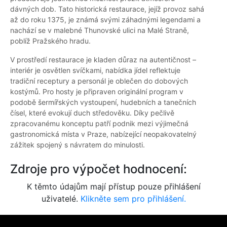
dávných dob. Tato historická restaurace, jejíž provoz sahá
až do roku 1375, je známá svými záhadnými legendami a
nachází se v malebné Thunovské ulici na Malé Straně,
poblíž Pražského hradu.
V prostředí restaurace je kladen důraz na autentičnost –
interiér je osvětlen svíčkami, nabídka jídel reflektuje
tradiční receptury a personál je oblečen do dobových
kostýmů. Pro hosty je připraven originální program v
podobě šermířských vystoupení, hudebních a tanečních
čísel, které evokují duch středověku. Díky pečlivě
zpracovanému konceptu patří podnik mezi výjimečná
gastronomická místa v Praze, nabízející neopakovatelný
zážitek spojený s návratem do minulosti.
Zdroje pro výpočet hodnocení:
K těmto údajům mají přístup pouze přihlášení
uživatelé.
Klikněte sem pro přihlášení.