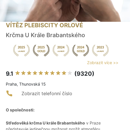
VÍTĚZ PLEBISCITY ORLOVÉ
Krčma U Krále Brabantského
Zobrazit více >>
9.1
(9320)
Praha, Thunovská 15
Zobrazit telefonní číslo
O společnosti:
Středověká krčma U krále Brabantského
v Praze
představuje jedinečnou možnost prožít atmosféru