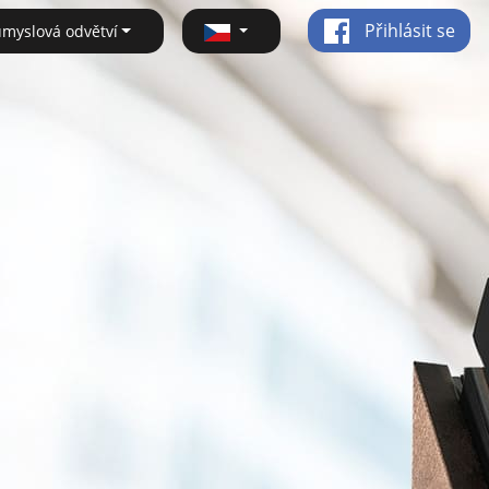
Přihlásit se
ůmyslová odvětví