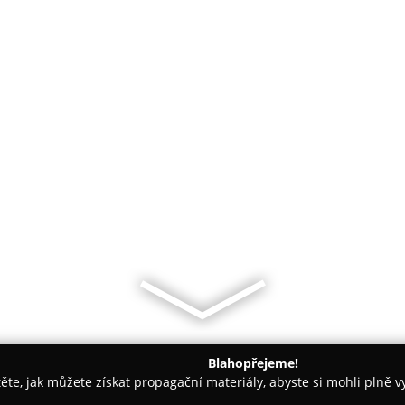
Blahopřejeme!
těte, jak můžete získat propagační materiály, abyste si mohli plně 