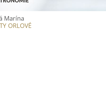
á Marína
ITY ORLOVÉ