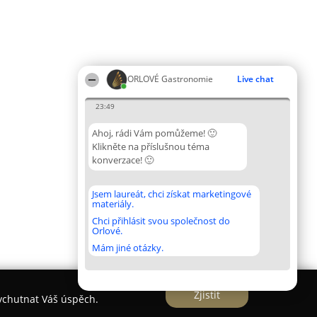
ORLOVÉ Gastronomie
Live chat
23:49
Ahoj, rádi Vám pomůžeme! 🙂
Klikněte na příslušnou téma
konverzace! 🙂
Jsem laureát, chci získat marketingové
materiály.
Chci přihlásit svou společnost do
Orlové.
Mám jiné otázky.
Zjistit
vychutnat Váš úspěch.