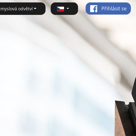
Přihlásit se
ůmyslová odvětví