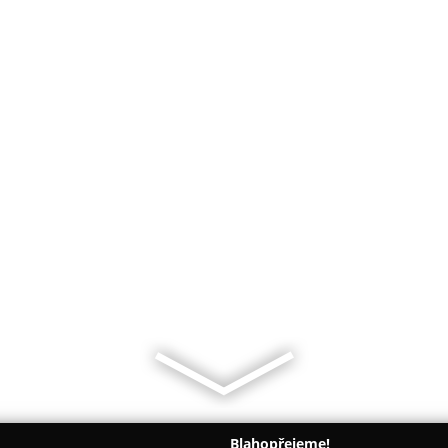
Blahopřejeme!