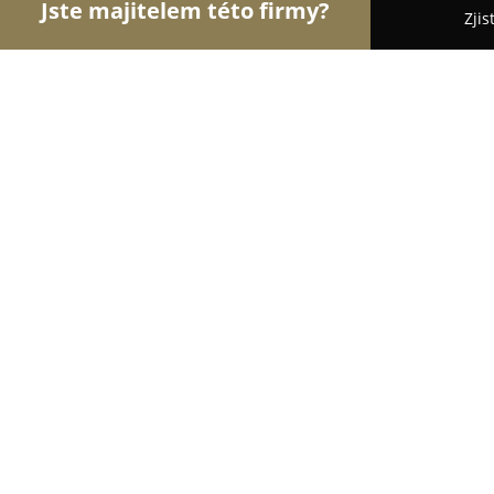
Jste majitelem této firmy?
Zjis
Orlové Gastronomie
Restaurace, Bistra, Pizzerie
La Pasta - restaurace Bedřichov
9
(1306)
Bedřichov, Bedřichov 310
Zobrazit telefonní číslo