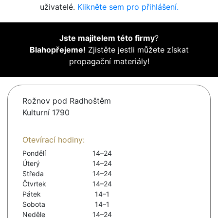
uživatelé.
Klikněte sem pro přihlášení.
Jste majitelem této firmy
?
Blahopřejeme!
Zjistěte jestli můžete získat
propagační materiály!
Rožnov pod Radhoštěm
Kulturní 1790
Otevírací hodiny:
Pondělí
14–24
Úterý
14–24
Středa
14–24
Čtvrtek
14–24
Pátek
14–1
Sobota
14–1
Neděle
14–24