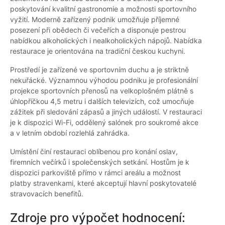
poskytování kvalitní gastronomie a možnosti sportovního
vyžití. Moderně zařízený podnik umožňuje příjemné
posezení při obědech či večeřích a disponuje pestrou
nabídkou alkoholických i nealkoholických nápojů. Nabídka
restaurace je orientována na tradiční českou kuchyni.
Prostředí je zařízené ve sportovním duchu a je striktně
nekuřácké. Významnou výhodou podniku je profesionální
projekce sportovních přenosů na velkoplošném plátně s
úhlopříčkou 4,5 metru i dalších televizích, což umocňuje
zážitek při sledování zápasů a jiných událostí. V restauraci
je k dispozici Wi-Fi, oddělený salónek pro soukromé akce
a v letním období rozlehlá zahrádka.
Umístění činí restauraci oblíbenou pro konání oslav,
firemních večírků i společenských setkání. Hostům je k
dispozici parkoviště přímo v rámci areálu a možnost
platby stravenkami, které akceptují hlavní poskytovatelé
stravovacích benefitů.
Zdroje pro výpočet hodnocení: