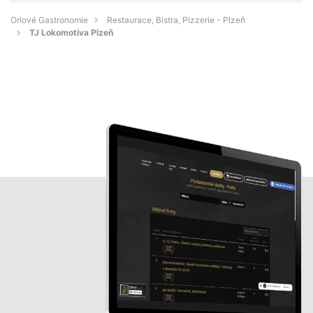
Orlové Gastronomie
Restaurace, Bistra, Pizzerie - Plzeň
TJ Lokomotiva Plzeň