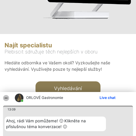
Najít specialistu
Plebiscit sdružuje těch nejlepších v oboru
Hledáte odborníka ve Vašem okolí? Vyzkoušejte naše
vyhledávání. Využívejte pouze ty nejlepší služby!
Vyhledávání
ORLOVÉ Gastronomie
Live chat
13:09
Ahoj, rádi Vám pomůžeme! 🙂 Klikněte na
příslušnou téma konverzace! 🙂
Organizátor hlasování
Plebiscyt
Kontakt