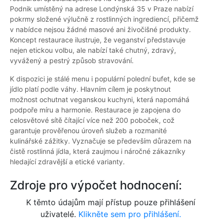
Podnik umístěný na adrese Londýnská 35 v Praze nabízí
pokrmy složené výlučně z rostlinných ingrediencí, přičemž
v nabídce nejsou žádné masové ani živočišné produkty.
Koncept restaurace ilustruje, že veganství představuje
nejen etickou volbu, ale nabízí také chutný, zdravý,
vyvážený a pestrý způsob stravování.
K dispozici je stálé menu i populární polední bufet, kde se
jídlo platí podle váhy. Hlavním cílem je poskytnout
možnost ochutnat veganskou kuchyni, která napomáhá
podpoře míru a harmonie. Restaurace je zapojena do
celosvětové sítě čítající více než 200 poboček, což
garantuje prověřenou úroveň služeb a rozmanité
kulinářské zážitky. Vyznačuje se především důrazem na
čistě rostlinná jídla, která zaujmou i náročné zákazníky
hledající zdravější a etické varianty.
Zdroje pro výpočet hodnocení:
K těmto údajům mají přístup pouze přihlášení
uživatelé.
Klikněte sem pro přihlášení.