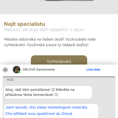
Najít specialistu
Plebiscit sdružuje těch nejlepších v oboru
Hledáte odborníka ve Vašem okolí? Vyzkoušejte naše
vyhledávání. Využívejte pouze ty nejlepší služby!
Vyhledávání
ORLOVÉ Gastronomie
Live chat
10:22
Ahoj, rádi Vám pomůžeme! 🙂 Klikněte na
příslušnou téma konverzace! 🙂
Organizátor hlasování
Plebiscyt
Kontakt
Bright Side Solutions sp. z o.
Vítězové
Kontakt
Jsem laureát, chci získat marketingové materiály.
o. sp. k.
Seznam všech
ul. Ruska 22
laureátů
Chci přihlásit svou společnost do Orlové.
Wrocław 50-079
Zásady