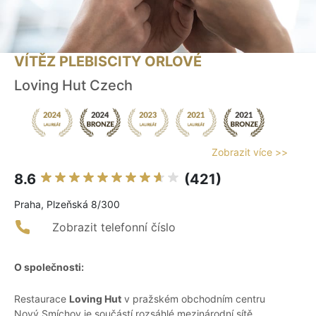
VÍTĚZ PLEBISCITY ORLOVÉ
Loving Hut Czech
Zobrazit více >>
8.6
(421)
Praha, Plzeňská 8/300
Zobrazit telefonní číslo
O společnosti:
Restaurace
Loving Hut
v pražském obchodním centru
Nový Smíchov je součástí rozsáhlé mezinárodní sítě