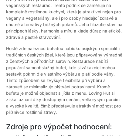
veganských restaurací. Tento podnik se zaměřuje na
kompletně rostlinnou kuchyni, která je atraktivní nejen pro
vegany a vegetariány, ale i pro osoby hledající zdravé a
chutné alternativy běžných pokrmů. Jeho filozofie staví na
principech lásky, harmonie a míru a klade důraz na etické,
zdravé a pestré stravování.
Hosté zde naleznou bohatou nabídku asijských specialit i
tradičních českých jídel, které jsou připravovány výhradně
z čerstvých a přírodních surovin. Restaurace nabízí
populární samoobslužný bufet, kde si zákazníci mohou
sestavit pokrm dle vlastního výběru a platí podle váhy.
Tímto způsobem se zvyšuje flexibilita při výběru a
zároveň se minimalizuje plýtvání potravinami. Kromě
bufetu je možné objednat si jídla z menu. Loving Hut si
získal uznání díky dostupným cenám, velkorysým porcím
a vysoké kvalitě, čímž představuje atraktivní možnost pro
příznivce rostlinné stravy.
Zdroje pro výpočet hodnocení: