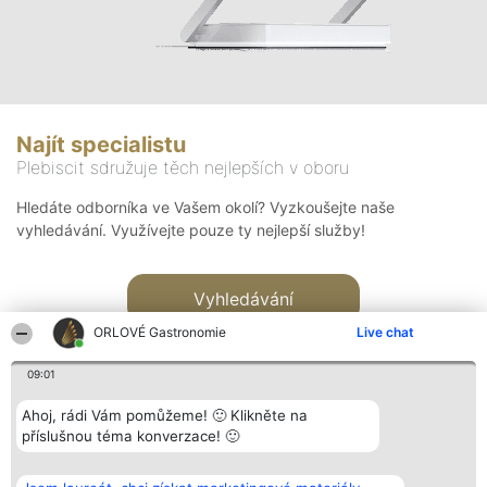
Najít specialistu
Plebiscit sdružuje těch nejlepších v oboru
Hledáte odborníka ve Vašem okolí? Vyzkoušejte naše
vyhledávání. Využívejte pouze ty nejlepší služby!
Vyhledávání
ORLOVÉ Gastronomie
Live chat
09:01
Ahoj, rádi Vám pomůžeme! 🙂 Klikněte na
příslušnou téma konverzace! 🙂
Organizátor hlasování
Plebiscyt
Kontakt
Bright Side Solutions sp. z o.
Vítězové
Kontakt