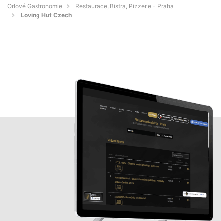
Orlové Gastronomie
Restaurace, Bistra, Pizzerie - Praha
Loving Hut Czech