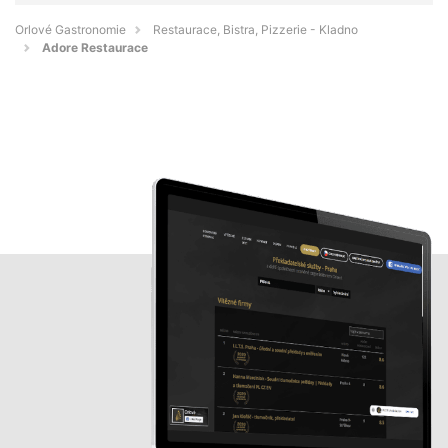
Orlové Gastronomie
Restaurace, Bistra, Pizzerie - Kladno
Adore Restaurace