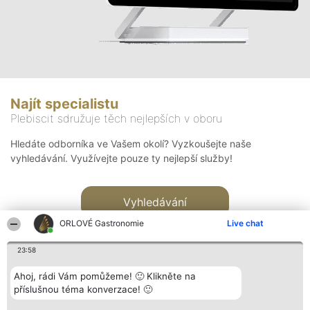
Najít specialistu
Plebiscit sdružuje těch nejlepších v oboru
Hledáte odborníka ve Vašem okolí? Vyzkoušejte naše
vyhledávání. Využívejte pouze ty nejlepší služby!
Vyhledávání
ORLOVÉ Gastronomie
Live chat
23:58
Ahoj, rádi Vám pomůžeme! 🙂 Klikněte na
příslušnou téma konverzace! 🙂
Organizátor hlasování
Plebiscyt
Kontakt