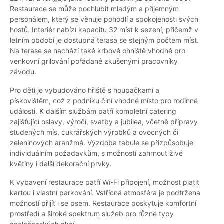
Restaurace se může pochlubit mladým a příjemným
personálem, který se věnuje pohodlí a spokojenosti svých
hostů. Interiér nabízí kapacitu 32 míst k sezení, přičemž v
letním období je dostupná terasa se stejným počtem míst.
Na terase se nachází také krbové ohniště vhodné pro
venkovní grilování pořádané zkušenými pracovníky
závodu.
Pro děti je vybudováno hřiště s houpačkami a
pískovištěm, což z podniku činí vhodné místo pro rodinné
události. K dalším službám patří kompletní catering
zajišťující oslavy, výročí, svatby a jubilea, včetně přípravy
studených mís, cukrářských výrobků a ovocných či
zeleninových aranžmá. Výzdoba tabule se přizpůsobuje
individuálním požadavkům, s možností zahrnout živé
květiny i další dekorační prvky.
K vybavení restaurace patří Wi-Fi připojení, možnost platit
kartou i vlastní parkování. Vstřícná atmosféra je podtržena
možností přijít i se psem. Restaurace poskytuje komfortní
prostředí a široké spektrum služeb pro různé typy