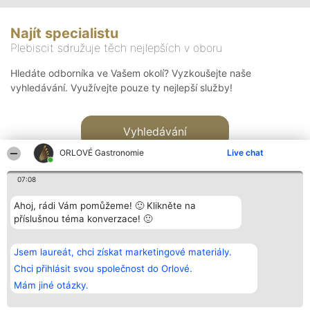
Najít specialistu
Plebiscit sdružuje těch nejlepších v oboru
Hledáte odborníka ve Vašem okolí? Vyzkoušejte naše
vyhledávání. Využívejte pouze ty nejlepší služby!
Vyhledávání
ORLOVÉ Gastronomie
Live chat
07:08
Ahoj, rádi Vám pomůžeme! 🙂 Klikněte na
příslušnou téma konverzace! 🙂
Organizátor hlasování
Plebiscyt
Kontakt
Bright Side Solutions sp. z o.
Vítězové
Kontakt
Jsem laureát, chci získat marketingové materiály.
o. sp. k.
Seznam všech
ul. Ruska 22
laureátů
Chci přihlásit svou společnost do Orlové.
Wrocław 50-079
Zásady
Mám jiné otázky.
KRS 0000749100 | Regon
Pravidla
381313360 | NIP 8943132676
Zásady
ochrany