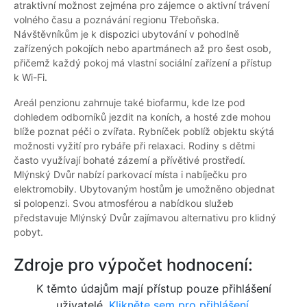
atraktivní možnost zejména pro zájemce o aktivní trávení
volného času a poznávání regionu Třeboňska.
Návštěvníkům je k dispozici ubytování v pohodlně
zařízených pokojích nebo apartmánech až pro šest osob,
přičemž každý pokoj má vlastní sociální zařízení a přístup
k Wi-Fi.
Areál penzionu zahrnuje také biofarmu, kde lze pod
dohledem odborníků jezdit na koních, a hosté zde mohou
blíže poznat péči o zvířata. Rybníček poblíž objektu skýtá
možnosti vyžití pro rybáře při relaxaci. Rodiny s dětmi
často využívají bohaté zázemí a přívětivé prostředí.
Mlýnský Dvůr nabízí parkovací místa i nabíječku pro
elektromobily. Ubytovaným hostům je umožněno objednat
si polopenzi. Svou atmosférou a nabídkou služeb
představuje Mlýnský Dvůr zajímavou alternativu pro klidný
pobyt.
Zdroje pro výpočet hodnocení:
K těmto údajům mají přístup pouze přihlášení
uživatelé.
Klikněte sem pro přihlášení.