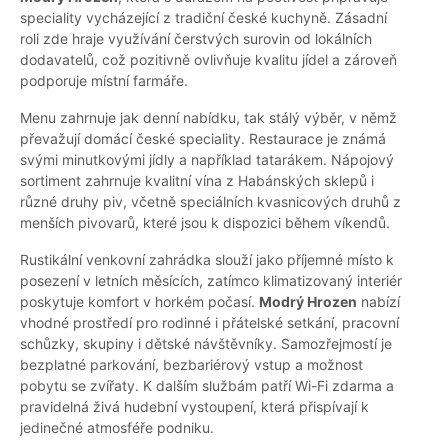
speciality vycházející z tradiční české kuchyně. Zásadní
roli zde hraje využívání čerstvých surovin od lokálních
dodavatelů, což pozitivně ovlivňuje kvalitu jídel a zároveň
podporuje místní farmáře.
Menu zahrnuje jak denní nabídku, tak stálý výběr, v němž
převažují domácí české speciality. Restaurace je známá
svými minutkovými jídly a například tatarákem. Nápojový
sortiment zahrnuje kvalitní vína z Habánských sklepů i
různé druhy piv, včetně speciálních kvasnicových druhů z
menších pivovarů, které jsou k dispozici během víkendů.
Rustikální venkovní zahrádka slouží jako příjemné místo k
posezení v letních měsících, zatímco klimatizovaný interiér
poskytuje komfort v horkém počasí.
Modrý Hrozen
nabízí
vhodné prostředí pro rodinné i přátelské setkání, pracovní
schůzky, skupiny i dětské návštěvníky. Samozřejmostí je
bezplatné parkování, bezbariérový vstup a možnost
pobytu se zvířaty. K dalším službám patří Wi-Fi zdarma a
pravidelná živá hudební vystoupení, která přispívají k
jedinečné atmosféře podniku.