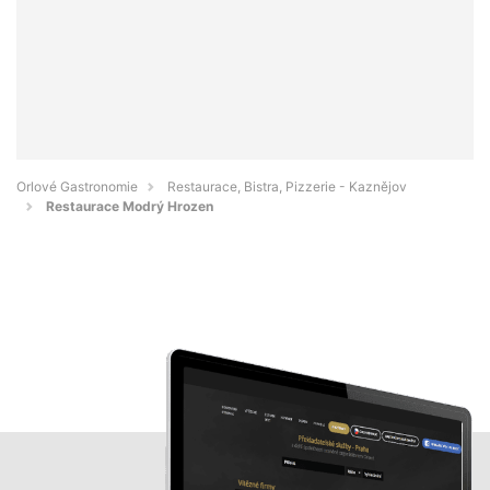
Orlové Gastronomie
Restaurace, Bistra, Pizzerie - Kaznějov
Restaurace Modrý Hrozen