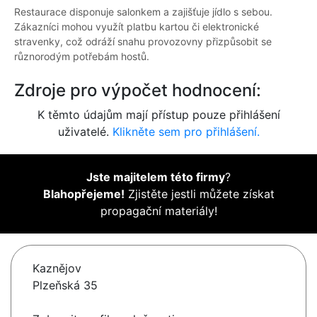
Restaurace disponuje salonkem a zajišťuje jídlo s sebou.
Zákazníci mohou využít platbu kartou či elektronické
stravenky, což odráží snahu provozovny přizpůsobit se
různorodým potřebám hostů.
Zdroje pro výpočet hodnocení:
K těmto údajům mají přístup pouze přihlášení
uživatelé.
Klikněte sem pro přihlášení.
Jste majitelem této firmy
?
Blahopřejeme!
Zjistěte jestli můžete získat
propagační materiály!
Kaznějov
Plzeňská 35