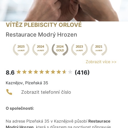
VÍTĚZ PLEBISCITY ORLOVÉ
Restaurace Modrý Hrozen
Zobrazit více >>
8.6
(416)
Kaznějov, Plzeňská 35
Zobrazit telefonní číslo
O společnosti:
Na adrese Plzeňská 35 v Kaznějově působí
Restaurace
Modrý Hrozen
, která s důrazem na poctivost připravuje