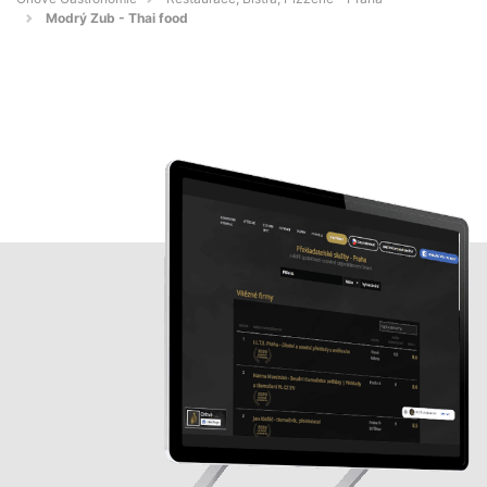
Modrý Zub - Thai food