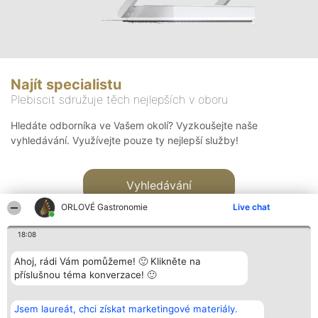
Najít specialistu
Plebiscit sdružuje těch nejlepších v oboru
Hledáte odborníka ve Vašem okolí? Vyzkoušejte naše
vyhledávání. Využívejte pouze ty nejlepší služby!
Vyhledávání
ORLOVÉ Gastronomie
Live chat
18:08
Ahoj, rádi Vám pomůžeme! 🙂 Klikněte na
příslušnou téma konverzace! 🙂
Organizátor hlasování
Plebiscyt
Kontakt
Bright Side Solutions sp. z o.
Vítězové
Kontakt
Jsem laureát, chci získat marketingové materiály.
o. sp. k.
Seznam všech