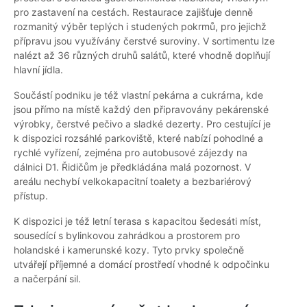
pro zastavení na cestách. Restaurace zajišťuje denně
rozmanitý výběr teplých i studených pokrmů, pro jejichž
přípravu jsou využívány čerstvé suroviny. V sortimentu lze
nalézt až 36 různých druhů salátů, které vhodně doplňují
hlavní jídla.
Součástí podniku je též vlastní pekárna a cukrárna, kde
jsou přímo na místě každý den připravovány pekárenské
výrobky, čerstvé pečivo a sladké dezerty. Pro cestující je
k dispozici rozsáhlé parkoviště, které nabízí pohodlné a
rychlé vyřízení, zejména pro autobusové zájezdy na
dálnici D1. Řidičům je předkládána malá pozornost. V
areálu nechybí velkokapacitní toalety a bezbariérový
přístup.
K dispozici je též letní terasa s kapacitou šedesáti míst,
sousedící s bylinkovou zahrádkou a prostorem pro
holandské i kamerunské kozy. Tyto prvky společně
utvářejí příjemné a domácí prostředí vhodné k odpočinku
a načerpání sil.