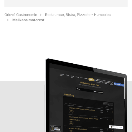
Orlové Gastronomie
Restaurace, Bistra, Pizzerie - Humpolec
Melikana motorest