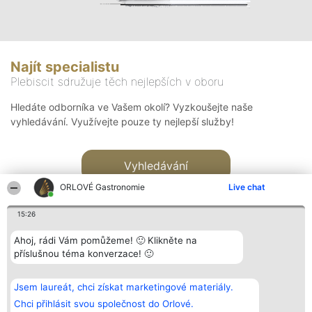
Najít specialistu
Plebiscit sdružuje těch nejlepších v oboru
Hledáte odborníka ve Vašem okolí? Vyzkoušejte naše
vyhledávání. Využívejte pouze ty nejlepší služby!
Vyhledávání
ORLOVÉ Gastronomie
Live chat
15:26
Ahoj, rádi Vám pomůžeme! 🙂 Klikněte na
příslušnou téma konverzace! 🙂
Organizátor hlasování
Plebiscyt
Kontakt
Bright Side Solutions sp. z o.
Vítězové
Kontakt
Jsem laureát, chci získat marketingové materiály.
o. sp. k.
Seznam všech
ul. Ruska 22
laureátů
Chci přihlásit svou společnost do Orlové.
Wrocław 50-079
Zásady