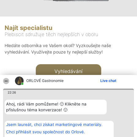
Najít specialistu
Plebiscit sdružuje těch nejlepších v oboru
Hledáte odborníka ve Vašem okolí? Vyzkoušejte naše
vyhledávání. Využívejte pouze ty nejlepší služby!
Vyhledávání
ORLOVÉ Gastronomie
Live chat
22:26
Ahoj, rádi Vám pomůžeme! 🙂 Klikněte na
příslušnou téma konverzace! 🙂
Organizátor hlasování
Plebiscyt
Kontakt
Bright Side Solutions sp. z o.
Vítězové
Kontakt
Jsem laureát, chci získat marketingové materiály.
o. sp. k.
Seznam všech
ul. Ruska 22
laureátů
Chci přihlásit svou společnost do Orlové.
Wrocław 50-079
Zásady