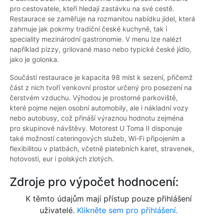
pro cestovatele, kteří hledají zastávku na své cestě.
Restaurace se zaměřuje na rozmanitou nabídku jídel, která
zahrnuje jak pokrmy tradiční české kuchyně, tak i
speciality mezinárodní gastronomie. V menu lze nalézt
například pizzy, grilované maso nebo typické české jídlo,
jako je golonka.
Součástí restaurace je kapacita 98 míst k sezení, přičemž
část z nich tvoří venkovní prostor určený pro posezení na
čerstvém vzduchu. Výhodou je prostorné parkoviště,
které pojme nejen osobní automobily, ale i nákladní vozy
nebo autobusy, což přináší výraznou hodnotu zejména
pro skupinové návštěvy. Motorest U Toma II disponuje
také možností cateringových služeb, Wi-Fi připojením a
flexibilitou v platbách, včetně platebních karet, stravenek,
hotovosti, eur i polských zlotých.
Zdroje pro výpočet hodnocení:
K těmto údajům mají přístup pouze přihlášení
uživatelé.
Klikněte sem pro přihlášení.