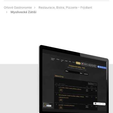
Orlové Gastronomie
Restaurace, Bistra, Pizzerie - Frýdlant
Myslivecké Zátiší