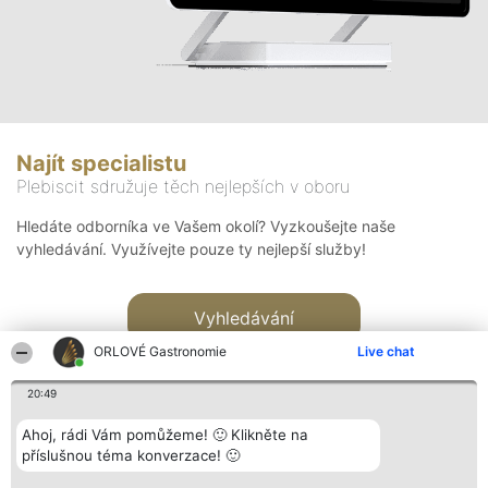
Najít specialistu
Plebiscit sdružuje těch nejlepších v oboru
Hledáte odborníka ve Vašem okolí? Vyzkoušejte naše
vyhledávání. Využívejte pouze ty nejlepší služby!
Vyhledávání
ORLOVÉ Gastronomie
Live chat
20:49
Ahoj, rádi Vám pomůžeme! 🙂 Klikněte na
příslušnou téma konverzace! 🙂
Organizátor hlasování
Plebiscyt
Kontakt