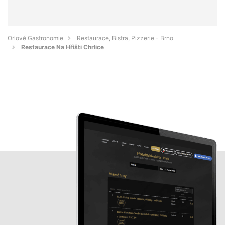
Orlové Gastronomie
Restaurace, Bistra, Pizzerie - Brno
Restaurace Na Hřišti Chrlice