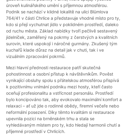
úroveň kulinářského umění s příjemnou atmosférou.
Podnik se nachází v klidné lokalitě na ulici Blümlova
764/41 v části Chrlice a představuje vhodné místo pro ty,
kdo si přejí vychutnat jídlo v poklidném prostředí, daleko
od ruchu města. Základ nabídky tvoří pečlivě sestavený
jídelníček, zaměřený na pokrmy z čerstvých a kvalitních
surovin, které uspokojí i náročné gurmány. Zkušený tým
kuchařů klade důraz na detail jak v chuti, tak i ve
vizuálním zpracování pokrmů.
Mezi hlavní přednosti restaurace patří skutečná
pohostinnost a osobní přístup k návštěvníkům. Pověst
vynikající obsluhy spolu s přátelskou atmosférou přispívá
k pozitivnímu vnímání podniku mezi hosty, kteří často
oceňují profesionalitu a vstřícnost personálu. Prostředí
bylo koncipováno tak, aby evokovalo maximální komfort a
relaxaci – ať už jde o rodinné obědy, firemní večeře nebo
neformální posezení. Díky těmto kvalitám si restaurace
upevnila pozici na brněnském trhu a stala se
vyhledávaným místem pro ty, kdo hledají harmonii chutí a
příjemné prostředí v Chrlicích.