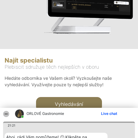
Najít specialistu
Plebiscit sdružuje těch nejlepších v oboru
Hledáte odborníka ve Vašem okolí? Vyzkoušejte naše
vyhledávání. Využívejte pouze ty nejlepší služby!
Vyhledávání
ORLOVÉ Gastronomie
Live chat
21:21
Ahoj, rádi Vám pomůžeme! 🙂 Klikněte na