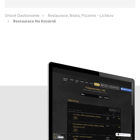
Orlové Gastronomie
Restaurace, Bistra, Pizzerie - Lichkov
Restaurace Na Kovárně