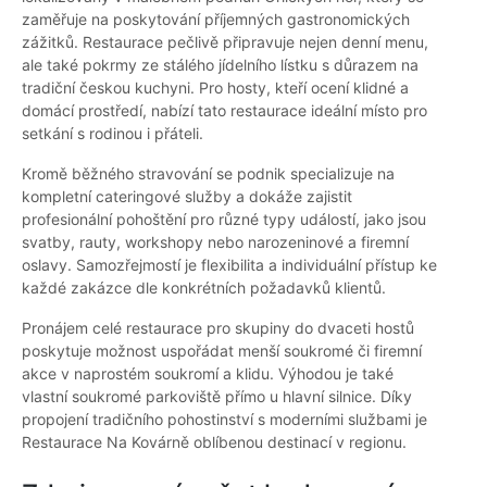
zaměřuje na poskytování příjemných gastronomických
zážitků. Restaurace pečlivě připravuje nejen denní menu,
ale také pokrmy ze stálého jídelního lístku s důrazem na
tradiční českou kuchyni. Pro hosty, kteří ocení klidné a
domácí prostředí, nabízí tato restaurace ideální místo pro
setkání s rodinou i přáteli.
Kromě běžného stravování se podnik specializuje na
kompletní cateringové služby a dokáže zajistit
profesionální pohoštění pro různé typy událostí, jako jsou
svatby, rauty, workshopy nebo narozeninové a firemní
oslavy. Samozřejmostí je flexibilita a individuální přístup ke
každé zakázce dle konkrétních požadavků klientů.
Pronájem celé restaurace pro skupiny do dvaceti hostů
poskytuje možnost uspořádat menší soukromé či firemní
akce v naprostém soukromí a klidu. Výhodou je také
vlastní soukromé parkoviště přímo u hlavní silnice. Díky
propojení tradičního pohostinství s moderními službami je
Restaurace Na Kovárně oblíbenou destinací v regionu.