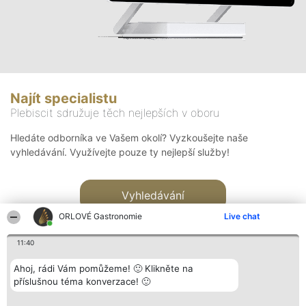
Najít specialistu
Plebiscit sdružuje těch nejlepších v oboru
Hledáte odborníka ve Vašem okolí? Vyzkoušejte naše
vyhledávání. Využívejte pouze ty nejlepší služby!
Vyhledávání
ORLOVÉ Gastronomie
Live chat
11:40
Ahoj, rádi Vám pomůžeme! 🙂 Klikněte na
příslušnou téma konverzace! 🙂
Organizátor hlasování
Plebiscyt
Kontakt
Bright Side Solutions sp. z o.
Vítězové
Kontakt