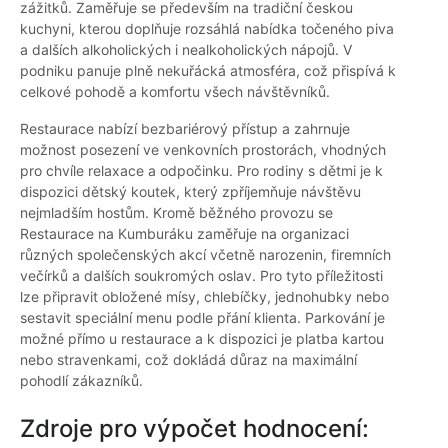
zážitků. Zaměřuje se především na tradiční českou
kuchyni, kterou doplňuje rozsáhlá nabídka točeného piva
a dalších alkoholických i nealkoholických nápojů. V
podniku panuje plně nekuřácká atmosféra, což přispívá k
celkové pohodě a komfortu všech návštěvníků.
Restaurace nabízí bezbariérový přístup a zahrnuje
možnost posezení ve venkovních prostorách, vhodných
pro chvíle relaxace a odpočinku. Pro rodiny s dětmi je k
dispozici dětský koutek, který zpříjemňuje návštěvu
nejmladším hostům. Kromě běžného provozu se
Restaurace na Kumburáku zaměřuje na organizaci
různých společenských akcí včetně narozenin, firemních
večírků a dalších soukromých oslav. Pro tyto příležitosti
lze připravit obložené mísy, chlebíčky, jednohubky nebo
sestavit speciální menu podle přání klienta. Parkování je
možné přímo u restaurace a k dispozici je platba kartou
nebo stravenkami, což dokládá důraz na maximální
pohodlí zákazníků.
Zdroje pro výpočet hodnocení: