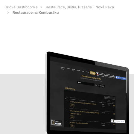
Orlové Gastronomie
Restaurace, Bistra, Pizzerie - Nová Paka
Restaurace na Kumburáku