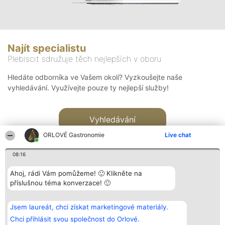
Najít specialistu
Plebiscit sdružuje těch nejlepších v oboru
Hledáte odborníka ve Vašem okolí? Vyzkoušejte naše
vyhledávání. Využívejte pouze ty nejlepší služby!
Vyhledávání
ORLOVÉ Gastronomie
Live chat
08:16
Ahoj, rádi Vám pomůžeme! 🙂 Klikněte na
příslušnou téma konverzace! 🙂
Organizátor hlasování
Plebiscyt
Kontakt
Bright Side Solutions sp. z o.
Vítězové
Kontakt
Jsem laureát, chci získat marketingové materiály.
o. sp. k.
Seznam všech
ul. Ruska 22
laureátů
Chci přihlásit svou společnost do Orlové.
Wrocław 50-079
Zásady