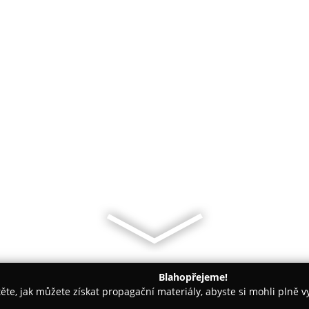
Blahopřejeme!
těte, jak můžete získat propagační materiály, abyste si mohli plně 