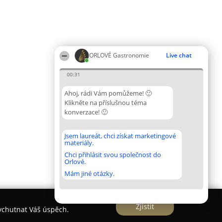
ORLOVÉ Gastronomie
Live chat
00:31
Ahoj, rádi Vám pomůžeme! 🙂
Klikněte na příslušnou téma
konverzace! 🙂
Jsem laureát, chci získat marketingové
materiály.
Chci přihlásit svou společnost do
Orlové.
Mám jiné otázky.
Zjistit
vychutnat Váš úspěch.