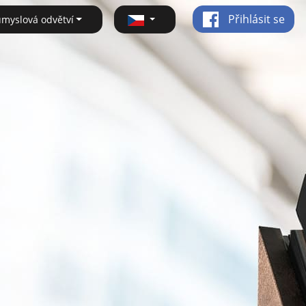
Přihlásit se
ůmyslová odvětví