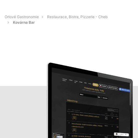
Orlové Gastronomie
Restaurace, Bistra, Pizzerie - Cheb
Kovárna Bar