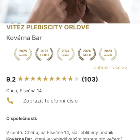
VÍTĚZ PLEBISCITY ORLOVÉ
Kovárna Bar
Zobrazit více >>
9.2
(103)
Cheb, Písečná 14
Zobrazit telefonní číslo
O společnosti:
V centru Chebu, na Písečné 14, sídlí oblíbený podnik
Kovárna Bar
, který je vyhledávaným místem pro večerní