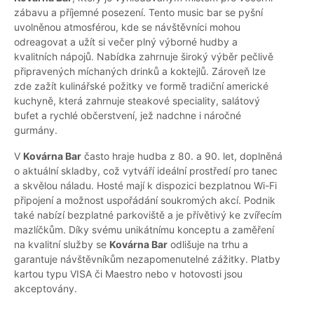
zábavu a příjemné posezení. Tento music bar se pyšní
uvolněnou atmosférou, kde se návštěvníci mohou
odreagovat a užít si večer plný výborné hudby a
kvalitních nápojů. Nabídka zahrnuje široký výběr pečlivě
připravených míchaných drinků a koktejlů. Zároveň lze
zde zažít kulinářské požitky ve formě tradiční americké
kuchyně, která zahrnuje steakové speciality, salátový
bufet a rychlé občerstvení, jež nadchne i náročné
gurmány.
V
Kovárna Bar
často hraje hudba z 80. a 90. let, doplněná
o aktuální skladby, což vytváří ideální prostředí pro tanec
a skvělou náladu. Hosté mají k dispozici bezplatnou Wi-Fi
připojení a možnost uspořádání soukromých akcí. Podnik
také nabízí bezplatné parkoviště a je přívětivý ke zvířecím
mazlíčkům. Díky svému unikátnímu konceptu a zaměření
na kvalitní služby se
Kovárna Bar
odlišuje na trhu a
garantuje návštěvníkům nezapomenutelné zážitky. Platby
kartou typu VISA či Maestro nebo v hotovosti jsou
akceptovány.