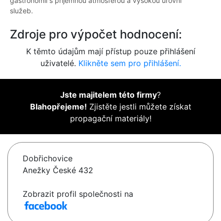
gastronomii s příjemnou atmosférou a vysokou úrovní
služeb.
Zdroje pro výpočet hodnocení:
K těmto údajům mají přístup pouze přihlášení
uživatelé.
Klikněte sem pro přihlášení.
Jste majitelem této firmy
?
Blahopřejeme!
Zjistěte jestli můžete získat
propagační materiály!
Dobřichovice
Anežky České 432
Zobrazit profil společnosti na