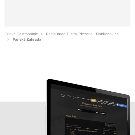
Orlové Gastronomie
Restaurace, Bistra, Pizzerie - Dobřichovice
Panská Zahrada