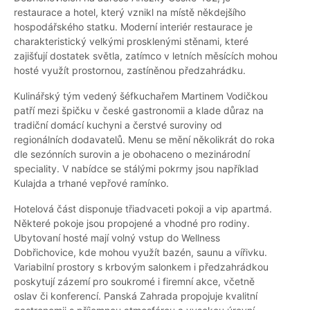
restaurace a hotel, který vznikl na místě někdejšího
hospodářského statku. Moderní interiér restaurace je
charakteristický velkými prosklenými stěnami, které
zajišťují dostatek světla, zatímco v letních měsících mohou
hosté využít prostornou, zastíněnou předzahrádku.
Kulinářský tým vedený šéfkuchařem Martinem Vodičkou
patří mezi špičku v české gastronomii a klade důraz na
tradiční domácí kuchyni a čerstvé suroviny od
regionálních dodavatelů. Menu se mění několikrát do roka
dle sezónních surovin a je obohaceno o mezinárodní
speciality. V nabídce se stálými pokrmy jsou například
Kulajda a trhané vepřové ramínko.
Hotelová část disponuje třiadvaceti pokoji a vip apartmá.
Některé pokoje jsou propojené a vhodné pro rodiny.
Ubytovaní hosté mají volný vstup do Wellness
Dobřichovice, kde mohou využít bazén, saunu a vířivku.
Variabilní prostory s krbovým salonkem i předzahrádkou
poskytují zázemí pro soukromé i firemní akce, včetně
oslav či konferencí. Panská Zahrada propojuje kvalitní