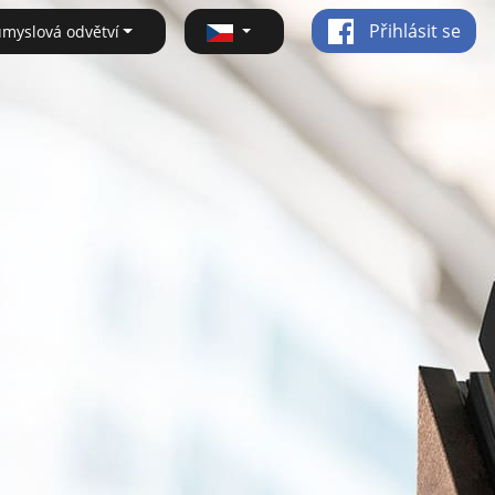
Přihlásit se
ůmyslová odvětví