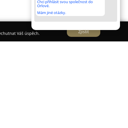
Chci přihlásit svou společnost do
Orlové.
Mám jiné otázky.
Zjistit
vychutnat Váš úspěch.
zí v malebném prostředí přírodního parku Šárka
ou historii, která je zachycena i v samotném
sídlo rakouského generálního štábu. Podnik je
českou kuchyní, která staví na poctivých
ch, často přirovnávaných k vaření našich