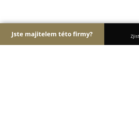
Jste majitelem této firmy?
Zjis
Orlové Gastronomie
Restaurace, Bistra, Pizzerie
Restaurace Jenerálka
8.8
(1126)