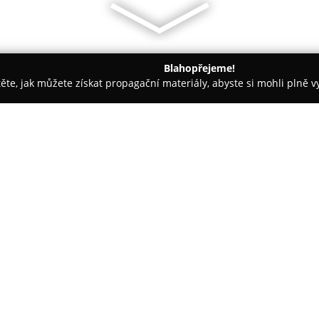
Blahopřejeme!
těte, jak můžete získat propagační materiály, abyste si mohli plně 
 - Praha
Restaurace Jenerálka
O společnosti:
Restaurace Jenerálka
se nachá
na Praze 6 a nese v sobě dlouh
názvu odkazujícím na někdejší 
známý především svou tradiční 
Zobrazit více >>
surovinách a domácích recepte
babiček.