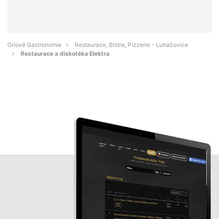
Orlové Gastronomie
Restaurace, Bistra, Pizzerie - Luhačovice
Restaurace a diskotéka Elektra