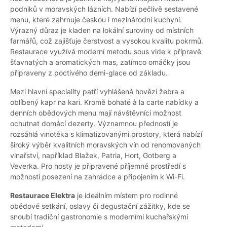
podniků v moravských lázních. Nabízí pečlivě sestavené
menu, které zahrnuje českou i mezinárodní kuchyni.
Výrazný důraz je kladen na lokální suroviny od místních
farmářů, což zajišťuje čerstvost a vysokou kvalitu pokrmů.
Restaurace využívá moderní metodu sous vide k přípravě
šťavnatých a aromatických mas, zatímco omáčky jsou
připraveny z poctivého demi-glace od základu.
Mezi hlavní speciality patří vyhlášená hovězí žebra a
oblíbený kapr na kari. Kromě bohaté à la carte nabídky a
denních obědových menu mají návštěvníci možnost
ochutnat domácí dezerty. Významnou předností je
rozsáhlá vinotéka s klimatizovanými prostory, která nabízí
široký výběr kvalitních moravských vín od renomovaných
vinařství, například Blažek, Patria, Hort, Gotberg a
Veverka. Pro hosty je připravené příjemné prostředí s
možností posezení na zahrádce a připojením k Wi-Fi.
Restaurace Elektra
je ideálním místem pro rodinné
obědové setkání, oslavy či degustační zážitky, kde se
snoubí tradiční gastronomie s moderními kuchařskými