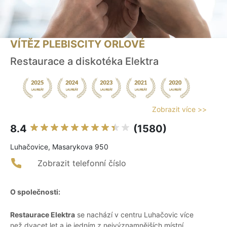
VÍTĚZ PLEBISCITY ORLOVÉ
Restaurace a diskotéka Elektra
Zobrazit více >>
8.4
(1580)
Luhačovice, Masarykova 950
Zobrazit telefonní číslo
O společnosti:
Restaurace Elektra
se nachází v centru Luhačovic více
než dvacet let a je jedním z nejvýznamnějších místní