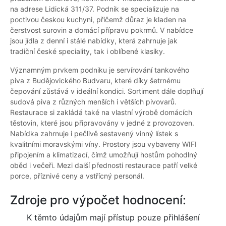
na adrese Lidická 311/37. Podnik se specializuje na
poctivou českou kuchyni, přičemž důraz je kladen na
čerstvost surovin a domácí přípravu pokrmů. V nabídce
jsou jídla z denní i stálé nabídky, která zahrnuje jak
tradiční české speciality, tak i oblíbené klasiky.
Významným prvkem podniku je servírování tankového
piva z Budějovického Budvaru, které díky šetrnému
čepování zůstává v ideální kondici. Sortiment dále doplňují
sudová piva z různých menších i větších pivovarů.
Restaurace si zakládá také na vlastní výrobě domácích
těstovin, které jsou připravovány v jedné z provozoven.
Nabídka zahrnuje i pečlivě sestavený vinný lístek s
kvalitními moravskými víny. Prostory jsou vybaveny WIFI
připojením a klimatizací, čímž umožňují hostům pohodlný
oběd i večeři. Mezi další přednosti restaurace patří velké
porce, příznivé ceny a vstřícný personál.
Zdroje pro výpočet hodnocení:
K těmto údajům mají přístup pouze přihlášení