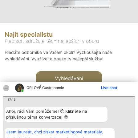
Najít specialistu
Plebiscit sdružuje těch nejlepších v oboru
Hledáte odborníka ve Vašem okolí? Vyzkoušejte naše
vyhledávání. Využívejte pouze ty nejlepší služby!
Vyhledávání
ORLOVÉ Gastronomie
Live chat
17:13
Ahoj, rádi Vám pomůžeme! 🙂 Klikněte na
příslušnou téma konverzace! 🙂
Organizátor hlasování
Plebiscyt
Kontakt
Bright Side Solutions sp. z o.
Vítězové
Kontakt
Jsem laureát, chci získat marketingové materiály.
o. sp. k.
Seznam všech
ul. Ruska 22
laureátů