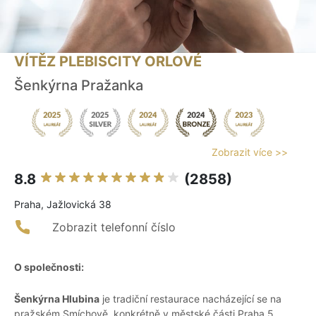
VÍTĚZ PLEBISCITY ORLOVÉ
Šenkýrna Pražanka
Zobrazit více >>
8.8
(2858)
Praha, Jažlovická 38
Zobrazit telefonní číslo
O společnosti:
Šenkýrna Hlubina
je tradiční restaurace nacházející se na
pražském Smíchově, konkrétně v městské části Praha 5