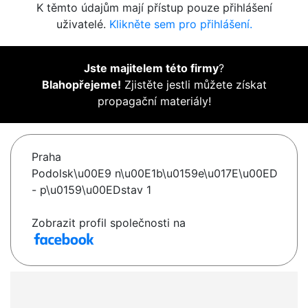
K těmto údajům mají přístup pouze přihlášení
uživatelé.
Klikněte sem pro přihlášení.
Jste majitelem této firmy
?
Blahopřejeme!
Zjistěte jestli můžete získat
propagační materiály!
Praha
Podolsk\u00E9 n\u00E1b\u0159e\u017E\u00ED
- p\u0159\u00EDstav 1
Zobrazit profil společnosti na