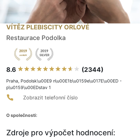
VÍTĚZ PLEBISCITY ORLOVÉ
Restaurace Podolka
8.6
(2344)
Praha, Podolsk\u00E9 n\u00E1b\u0159e\u017E\u00ED -
p\u0159\u00EDstav 1
Zobrazit telefonní číslo
O společnosti:
Zdroje pro výpočet hodnocení: