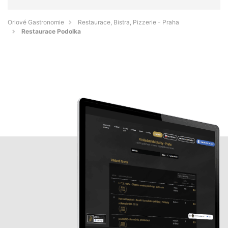
Orlové Gastronomie
Restaurace, Bistra, Pizzerie - Praha
Restaurace Podolka