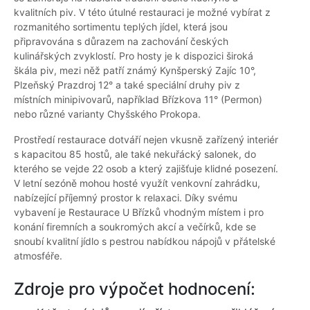
kvalitních piv. V této útulné restauraci je možné vybírat z
rozmanitého sortimentu teplých jídel, která jsou
připravována s důrazem na zachování českých
kulinářských zvyklostí. Pro hosty je k dispozici široká
škála piv, mezi něž patří známý Kynšperský Zajíc 10°,
Plzeňský Prazdroj 12° a také speciální druhy piv z
místních minipivovarů, například Břízkova 11° (Permon)
nebo různé varianty Chyšského Prokopa.
Prostředí restaurace dotváří nejen vkusně zařízený interiér
s kapacitou 85 hostů, ale také nekuřácký salonek, do
kterého se vejde 22 osob a který zajišťuje klidné posezení.
V letní sezóně mohou hosté využít venkovní zahrádku,
nabízející příjemný prostor k relaxaci. Díky svému
vybavení je Restaurace U Břízků vhodným místem i pro
konání firemních a soukromých akcí a večírků, kde se
snoubí kvalitní jídlo s pestrou nabídkou nápojů v přátelské
atmosféře.
Zdroje pro výpočet hodnocení: