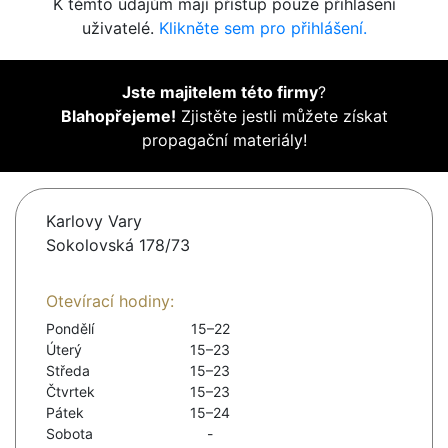
K těmto údajům mají přístup pouze přihlášení
uživatelé.
Klikněte sem pro přihlášení.
Jste majitelem této firmy
?
Blahopřejeme!
Zjistěte jestli můžete získat
propagační materiály!
Karlovy Vary
Sokolovská 178/73
Otevírací hodiny:
Pondělí
15–22
Úterý
15–23
Středa
15–23
Čtvrtek
15–23
Pátek
15–24
Sobota
-