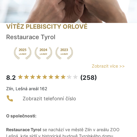
VÍTĚZ PLEBISCITY ORLOVÉ
Restaurace Tyrol
Zobrazit více >>
8.2
(258)
Zlín, Lešná areál 162
Zobrazit telefonní číslo
O společnosti:
Restaurace Tyrol
se nachází ve městě Zlín v areálu ZOO
Lešná, kde sídlí v historické budově Tyrolského domu