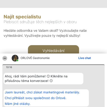
Najít specialistu
Plebiscit sdružuje těch nejlepších v oboru
Hledáte odborníka ve Vašem okolí? Vyzkoušejte naše
vyhledávání. Využívejte pouze ty nejlepší služby!
Vyhledávání
ORLOVÉ Gastronomie
Live chat
10:16
Ahoj, rádi Vám pomůžeme! 🙂 Klikněte na
příslušnou téma konverzace! 🙂
Organizátor hlasování
Plebiscyt
Kontakt
Bright Side Solutions sp. z o.
Vítězové
Kontakt
Jsem laureát, chci získat marketingové materiály.
o. sp. k.
Seznam všech
ul. Ruska 22
laureátů
Chci přihlásit svou společnost do Orlové.
Wrocław 50-079
Zásady
Mám jiné otázky.
KRS 0000749100 | Regon
Pravidla