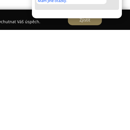
Mám jiné otázky.
Zjistit
vychutnat Váš úspěch.
ální prostor situovaný v centru Prahy, který
i v jednom. Interiér je navržen tak, aby
pojení kulturního zážitku s gastronomií v
lze nalézt čerstvě praženou kávu, domácí
r kvalitního alkoholu, kde výrazné místo
oří španělsko-mexické speciality, doplněné
domácími polévkami a originálními