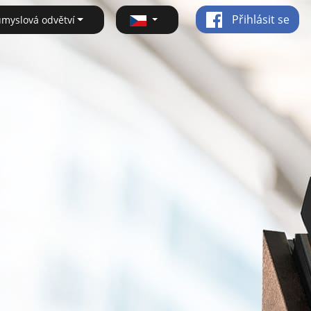
Přihlásit se
ůmyslová odvětví