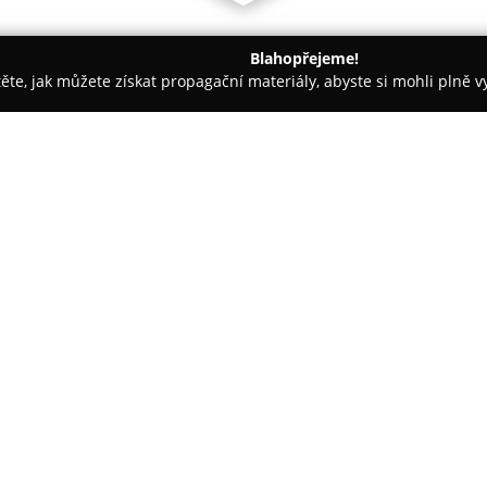
Blahopřejeme!
těte, jak můžete získat propagační materiály, abyste si mohli plně 
 - Praha
Decada
O společnosti:
Cafe Decada
představuje origin
propojuje kavárnu, bar a galeri
umožňoval návštěvníkům zažít s
příjemné atmosféře. V nabídce 
Zobrazit více >>
limonády a pečlivě zvolený výbě
zaujímají různé druhy rumů.
Hlavní část jídelního lístku tv
snídaňovým a obědovým menu, 