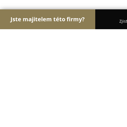
Jste majitelem této firmy?
Zjis
Orlové Gastronomie
Restaurace, Bistra, Pizzerie
Decada
9
(992)
Praha, Vacínova 876/10