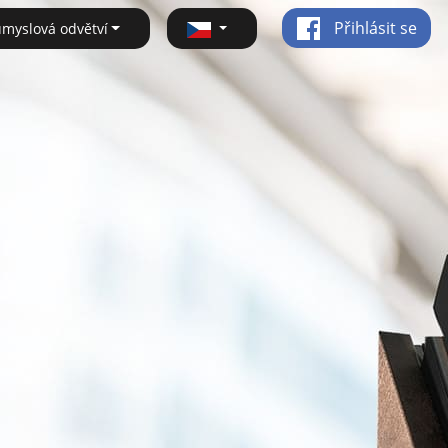
Přihlásit se
ůmyslová odvětví