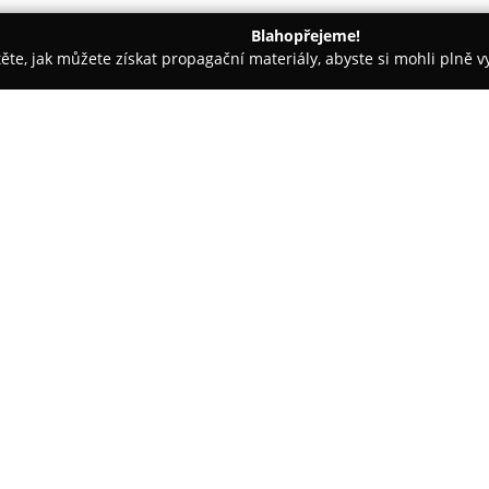
Blahopřejeme!
těte, jak můžete získat propagační materiály, abyste si mohli plně 
- Prštice
Stará sokolovna - obecní hostinec Prštice
rštice
O společnosti:
Stará sokolovna
v Pršticích po
prostředí obecního hostince s
je známý jako oblíbené místo se
oceňují vstřícný personál, důraz
Zobrazit více >>
Areál zahrnuje také venkovní z
prostor pro relaxaci a posezení
pozitivní hodnocení a ocenění 
potvrzuje jeho popularitu i trv