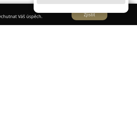
Zjistit
vychutnat Váš úspěch.
skytuje hostům tradiční gastronomické zážitky v
ituovaného na adrese Tyršova 154. Tento podnik
tkávání rodin a přátel, přičemž návštěvníci
 na kvalitu jídel i pečlivě vybírané nápoje.
ahrádku, která v letních měsících nabízí příjemný
 venku. V uplynulých letech získal hostinec
v prestižních gastronomických soutěžích, což
ale vysokou úroveň služeb mezi zákazníky.