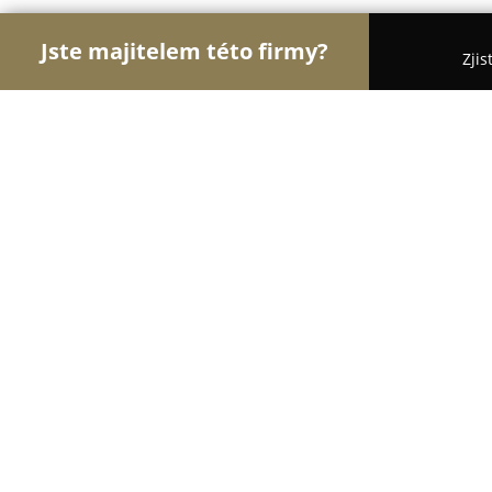
Jste majitelem této firmy?
Zjis
Orlové Gastronomie
Restaurace, Bistra, Pizzerie 
Stará sokolovna - obecní hostinec P
9.2
(72)
Prštice, Tyršova 154
Zobrazit telefonní číslo