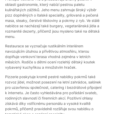
oblasti gastronomie, který nabízí pestrou paletu
kulinářských zážitků. Jeho menu zahrnuje široký výběr
pizz doplněných o italské speciality, grilovaná a pečená
masa, steaky, čerstvé těstoviny a pokrmy z ryb. Ve stálé
nabídce se nacházejí také burgery, vegetariánská jídla a
rozmanité dezerty, přičemž jsou mysleno také na dětská
menu.
Restaurace se vyznačuje rustikálním interiérem
navozujícím útulnou a přívětivou atmosféru, kterou
doplňuje venkovní terasa vhodná zejména v letních
měsících. Rodiče s dětmi ocení rozlehlý dětský koutek
vybavený kuchyňkou a množstvím hraček.
Pizzerie poskytuje kromě pestré nabídky pokrmů také
rozvoz jídel, možnost posezení na letní zahrádce, salónek
pro uzavřenou společnost, catering i bezdrátové připojení
k internetu. Je často vyhledávána pro pořádání svateb,
rodinných slavností či firemních akcí. Pozitivní ohlasy
získává díky vstřícnému personálu a vysoké kvalitě
pokrmů, přičemž pravidelně rozšiřuje svou nabídku o