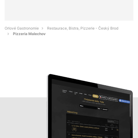
Orlové Gastronomie
Restaurace, Bistra, Pizzerie - Český Brod
Pizzeria Malechov