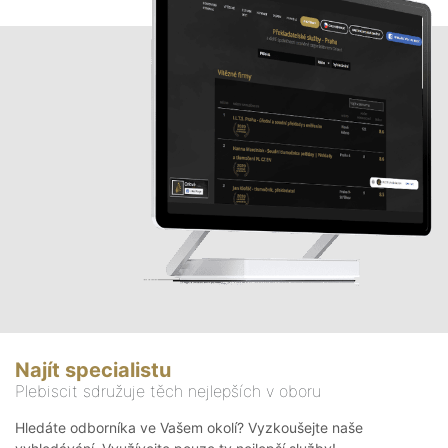
Najít specialistu
Plebiscit sdružuje těch nejlepších v oboru
Hledáte odborníka ve Vašem okolí? Vyzkoušejte naše