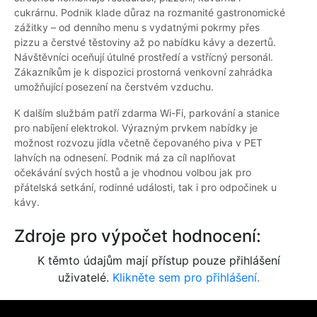
cukrárnu. Podnik klade důraz na rozmanité gastronomické
zážitky – od denního menu s vydatnými pokrmy přes
pizzu a čerstvé těstoviny až po nabídku kávy a dezertů.
Návštěvníci oceňují útulné prostředí a vstřícný personál.
Zákazníkům je k dispozici prostorná venkovní zahrádka
umožňující posezení na čerstvém vzduchu.
K dalším službám patří zdarma Wi-Fi, parkování a stanice
pro nabíjení elektrokol. Výrazným prvkem nabídky je
možnost rozvozu jídla včetně čepovaného piva v PET
lahvích na odnesení. Podnik má za cíl naplňovat
očekávání svých hostů a je vhodnou volbou jak pro
přátelská setkání, rodinné události, tak i pro odpočinek u
kávy.
Zdroje pro výpočet hodnocení:
K těmto údajům mají přístup pouze přihlášení
uživatelé.
Klikněte sem pro přihlášení.